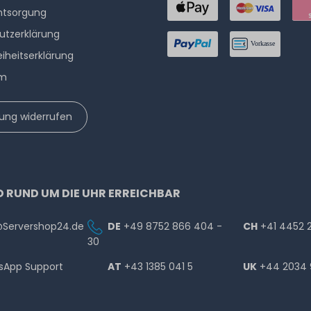
ntsorgung
utzerklärung
eiheitserklärung
um
lung widerrufen
D RUND UM DIE UHR ERREICHBAR
@Servershop24.de
DE
+49 8752 866 404 -
CH
+41 4452 
30
sApp Support
AT
+43 1385 041 5
UK
+44 2034 