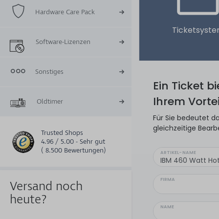
Hardware Care Pack
Ticketsyst
Software-Lizenzen
Sonstiges
Ein Ticket b
Ihrem Vortei
Oldtimer
Für Sie bedeutet da
gleichzeitige Bearb
Trusted Shops
4.96 / 5.00 - Sehr gut
( 8.500 Bewertungen)
ARTIKEL-NAME
FIRMA
Versand noch
heute?
NAME