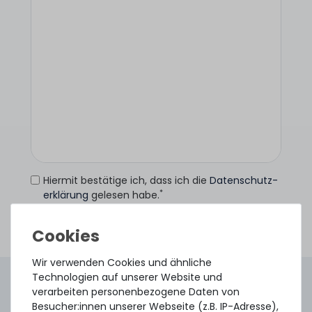
Hiermit bestätige ich, dass ich die
Daten­schutz­
*
erklärung
gelesen habe.
Anfrage senden
Wir verwenden Cookies und ähnliche
Technologien auf unserer Website und
4.96 /
5.00
aus
8.500
Bewertungen
verarbeiten personenbezogene Daten von
Gebraucht. Geprüft. Geliefert.
Besucher:innen unserer Webseite (z.B. IP-Adresse),