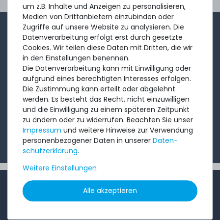
Ord
um z.B. Inhalte und Anzeigen zu personalisieren,
Medien von Drittanbietern einzubinden oder
Zugriffe auf unsere Website zu analysieren. Die
1-2x im Monat sendet André aus dem Vertriebsteam
Datenverarbeitung erfolgt erst durch gesetzte
eine kurze, knackige Mail mit Angeboten, neu
Cookies. Wir teilen diese Daten mit Dritten, die wir
in den Einstellungen benennen.
eingetroffenen Produkten und Informationen, die Sie
Die Datenverarbeitung kann mit Einwilligung oder
interessieren könnten. Probieren Sie's!
aufgrund eines berechtigten Interesses erfolgen.
Die Zustimmung kann erteilt oder abgelehnt
werden. Es besteht das Recht, nicht einzuwilligen
Abonnieren
und die Einwilligung zu einem späteren Zeitpunkt
zu ändern oder zu widerrufen. Beachten Sie unser
Ich möchte Ihren Newsletter erhalten und akzeptiere
Impressum
und weitere Hinweise zur Verwendung
die
Datenschutzerklärung
.
personenbezogener Daten in unserer
Daten­
schutz­erklärung
.
Weitere Einstellungen
INFORMATIONEN
Alle akzeptieren
Kundenservice