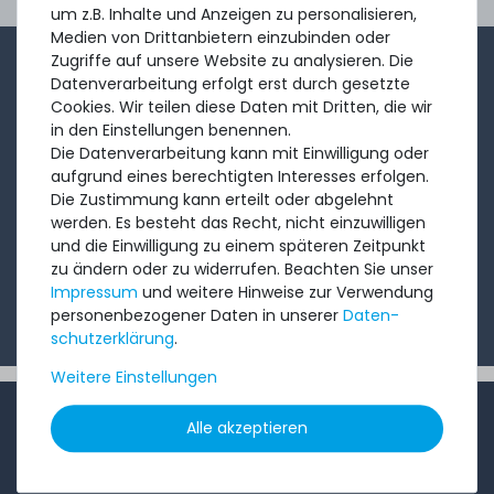
Ord
um z.B. Inhalte und Anzeigen zu personalisieren,
Medien von Drittanbietern einzubinden oder
Zugriffe auf unsere Website zu analysieren. Die
1-2x im Monat sendet André aus dem Vertriebsteam
Datenverarbeitung erfolgt erst durch gesetzte
eine kurze, knackige Mail mit Angeboten, neu
Cookies. Wir teilen diese Daten mit Dritten, die wir
in den Einstellungen benennen.
eingetroffenen Produkten und Informationen, die Sie
Die Datenverarbeitung kann mit Einwilligung oder
interessieren könnten. Probieren Sie's!
aufgrund eines berechtigten Interesses erfolgen.
Die Zustimmung kann erteilt oder abgelehnt
werden. Es besteht das Recht, nicht einzuwilligen
Abonnieren
und die Einwilligung zu einem späteren Zeitpunkt
zu ändern oder zu widerrufen. Beachten Sie unser
Ich möchte Ihren Newsletter erhalten und akzeptiere
Impressum
und weitere Hinweise zur Verwendung
die
Datenschutzerklärung
.
personenbezogener Daten in unserer
Daten­
schutz­erklärung
.
Weitere Einstellungen
INFORMATIONEN
Alle akzeptieren
Kundenservice