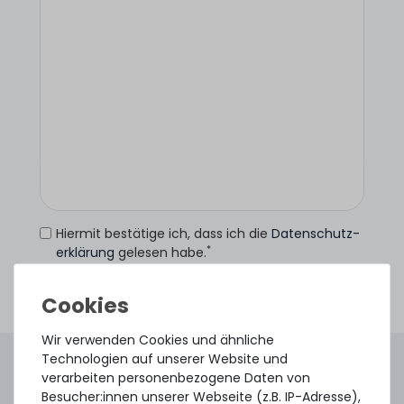
Hiermit bestätige ich, dass ich die
Daten­schutz­
*
erklärung
gelesen habe.
Anfrage senden
Wir verwenden Cookies und ähnliche
Technologien auf unserer Website und
4.96 /
5.00
aus
8.500
Bewertungen
verarbeiten personenbezogene Daten von
Gebraucht. Geprüft. Geliefert.
Besucher:innen unserer Webseite (z.B. IP-Adresse),