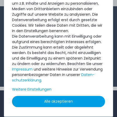
Ord
um z.B. Inhalte und Anzeigen zu personalisieren,
Medien von Drittanbietern einzubinden oder
Zugriffe auf unsere Website zu analysieren. Die
1-2x im Monat sendet André aus dem Vertriebsteam
Datenverarbeitung erfolgt erst durch gesetzte
eine kurze, knackige Mail mit Angeboten, neu
Cookies. Wir teilen diese Daten mit Dritten, die wir
in den Einstellungen benennen.
eingetroffenen Produkten und Informationen, die Sie
Die Datenverarbeitung kann mit Einwilligung oder
interessieren könnten. Probieren Sie's!
aufgrund eines berechtigten Interesses erfolgen.
Die Zustimmung kann erteilt oder abgelehnt
werden. Es besteht das Recht, nicht einzuwilligen
Abonnieren
und die Einwilligung zu einem späteren Zeitpunkt
zu ändern oder zu widerrufen. Beachten Sie unser
Ich möchte Ihren Newsletter erhalten und akzeptiere
Impressum
und weitere Hinweise zur Verwendung
die
Datenschutzerklärung
.
personenbezogener Daten in unserer
Daten­
schutz­erklärung
.
Weitere Einstellungen
INFORMATIONEN
Alle akzeptieren
Kundenservice