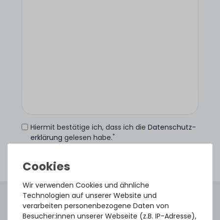
Hiermit bestätige ich, dass ich die
Daten­schutz­
*
erklärung
gelesen habe.
Anfrage senden
Wir verwenden Cookies und ähnliche
Technologien auf unserer Website und
4.96 /
5.00
aus
8.500
Bewertungen
verarbeiten personenbezogene Daten von
Gebraucht. Geprüft. Geliefert.
Besucher:innen unserer Webseite (z.B. IP-Adresse),