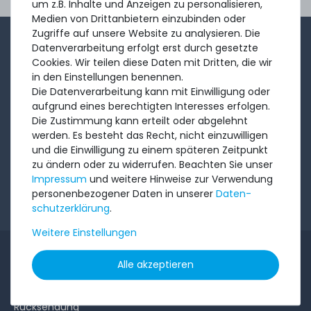
um z.B. Inhalte und Anzeigen zu personalisieren,
Ord
Medien von Drittanbietern einzubinden oder
Zugriffe auf unsere Website zu analysieren. Die
1-2x im Monat sendet André aus dem Vertriebsteam
Datenverarbeitung erfolgt erst durch gesetzte
Cookies. Wir teilen diese Daten mit Dritten, die wir
eine kurze, knackige Mail mit Angeboten, neu
in den Einstellungen benennen.
eingetroffenen Produkten und Informationen, die Sie
Die Datenverarbeitung kann mit Einwilligung oder
interessieren könnten. Probieren Sie's!
aufgrund eines berechtigten Interesses erfolgen.
Die Zustimmung kann erteilt oder abgelehnt
werden. Es besteht das Recht, nicht einzuwilligen
Abonnieren
und die Einwilligung zu einem späteren Zeitpunkt
zu ändern oder zu widerrufen. Beachten Sie unser
Impressum
und weitere Hinweise zur Verwendung
Ich möchte Ihren Newsletter erhalten und akzeptiere
personenbezogener Daten in unserer
Daten­
die
Datenschutzerklärung
.
schutz­erklärung
.
Weitere Einstellungen
INFORMATIONEN
Alle akzeptieren
Kundenservice
Rücksendung