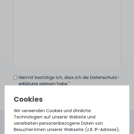
Hiermit bestätige ich, dass ich die
Daten­schutz­
*
erklärung
gelesen habe.
Anfrage senden
Wir verwenden Cookies und ähnliche
Technologien auf unserer Website und
4.96 /
5.00
aus
8.500
Bewertungen
verarbeiten personenbezogene Daten von
Gebraucht. Geprüft. Geliefert.
Besucher:innen unserer Webseite (z.B. IP-Adresse),