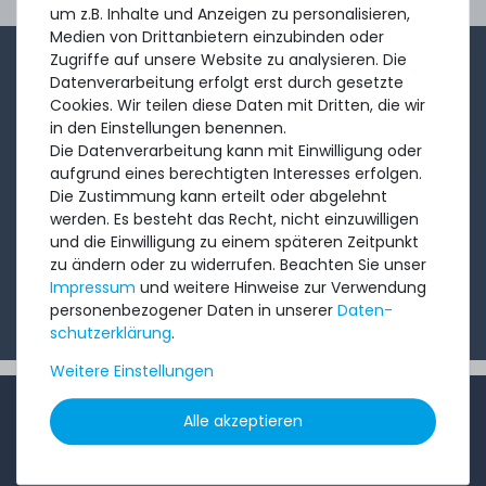
Ord
um z.B. Inhalte und Anzeigen zu personalisieren,
Medien von Drittanbietern einzubinden oder
Zugriffe auf unsere Website zu analysieren. Die
1-2x im Monat sendet André aus dem Vertriebsteam
Datenverarbeitung erfolgt erst durch gesetzte
eine kurze, knackige Mail mit Angeboten, neu
Cookies. Wir teilen diese Daten mit Dritten, die wir
in den Einstellungen benennen.
eingetroffenen Produkten und Informationen, die Sie
Die Datenverarbeitung kann mit Einwilligung oder
interessieren könnten. Probieren Sie's!
aufgrund eines berechtigten Interesses erfolgen.
Die Zustimmung kann erteilt oder abgelehnt
werden. Es besteht das Recht, nicht einzuwilligen
Abonnieren
und die Einwilligung zu einem späteren Zeitpunkt
zu ändern oder zu widerrufen. Beachten Sie unser
Ich möchte Ihren Newsletter erhalten und akzeptiere
Impressum
und weitere Hinweise zur Verwendung
die
Datenschutzerklärung
.
personenbezogener Daten in unserer
Daten­
schutz­erklärung
.
Weitere Einstellungen
INFORMATIONEN
Alle akzeptieren
Kundenservice