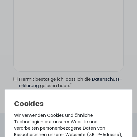
Hiermit bestätige ich, dass ich die
Daten­schutz­
*
erklärung
gelesen habe.
Anfrage senden
Wir verwenden Cookies und ähnliche
Technologien auf unserer Website und
4.96 /
5.00
aus
8.500
Bewertungen
verarbeiten personenbezogene Daten von
Gebraucht. Geprüft. Geliefert.
Besucher:innen unserer Webseite (z.B. IP-Adresse),