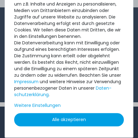
Ord
um z.B. Inhalte und Anzeigen zu personalisieren,
Medien von Drittanbietern einzubinden oder
Zugriffe auf unsere Website zu analysieren. Die
1-2x im Monat sendet André aus dem Vertriebsteam
Datenverarbeitung erfolgt erst durch gesetzte
eine kurze, knackige Mail mit Angeboten, neu
Cookies. Wir teilen diese Daten mit Dritten, die wir
in den Einstellungen benennen.
eingetroffenen Produkten und Informationen, die Sie
Die Datenverarbeitung kann mit Einwilligung oder
interessieren könnten. Probieren Sie's!
aufgrund eines berechtigten Interesses erfolgen.
Die Zustimmung kann erteilt oder abgelehnt
werden. Es besteht das Recht, nicht einzuwilligen
Abonnieren
und die Einwilligung zu einem späteren Zeitpunkt
zu ändern oder zu widerrufen. Beachten Sie unser
Ich möchte Ihren Newsletter erhalten und akzeptiere
Impressum
und weitere Hinweise zur Verwendung
die
Datenschutzerklärung
.
personenbezogener Daten in unserer
Daten­
schutz­erklärung
.
Weitere Einstellungen
INFORMATIONEN
Alle akzeptieren
Kundenservice