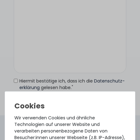
Hiermit bestätige ich, dass ich die
Daten­schutz­
*
erklärung
gelesen habe.
Anfrage senden
Wir verwenden Cookies und ähnliche
Technologien auf unserer Website und
4.96 /
5.00
aus
8.500
Bewertungen
verarbeiten personenbezogene Daten von
Gebraucht. Geprüft. Geliefert.
Besucher:innen unserer Webseite (z.B. IP-Adresse),