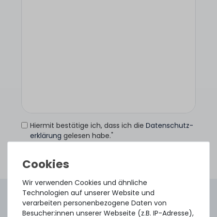
Hiermit bestätige ich, dass ich die
Daten­schutz­
*
erklärung
gelesen habe.
Anfrage senden
Wir verwenden Cookies und ähnliche
Technologien auf unserer Website und
4.96 /
5.00
aus
8.500
Bewertungen
verarbeiten personenbezogene Daten von
Gebraucht. Geprüft. Geliefert.
Besucher:innen unserer Webseite (z.B. IP-Adresse),