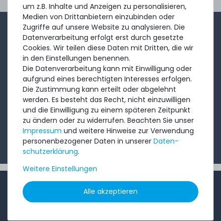
Ord
um z.B. Inhalte und Anzeigen zu personalisieren,
Medien von Drittanbietern einzubinden oder
Zugriffe auf unsere Website zu analysieren. Die
1-2x im Monat sendet André aus dem Vertriebsteam
Datenverarbeitung erfolgt erst durch gesetzte
eine kurze, knackige Mail mit Angeboten, neu
Cookies. Wir teilen diese Daten mit Dritten, die wir
in den Einstellungen benennen.
eingetroffenen Produkten und Informationen, die Sie
Die Datenverarbeitung kann mit Einwilligung oder
interessieren könnten. Probieren Sie's!
aufgrund eines berechtigten Interesses erfolgen.
Die Zustimmung kann erteilt oder abgelehnt
werden. Es besteht das Recht, nicht einzuwilligen
Abonnieren
und die Einwilligung zu einem späteren Zeitpunkt
zu ändern oder zu widerrufen. Beachten Sie unser
Ich möchte Ihren Newsletter erhalten und akzeptiere
Impressum
und weitere Hinweise zur Verwendung
die
Datenschutzerklärung
.
personenbezogener Daten in unserer
Daten­
schutz­erklärung
.
Weitere Einstellungen
INFORMATIONEN
Alle akzeptieren
Kundenservice