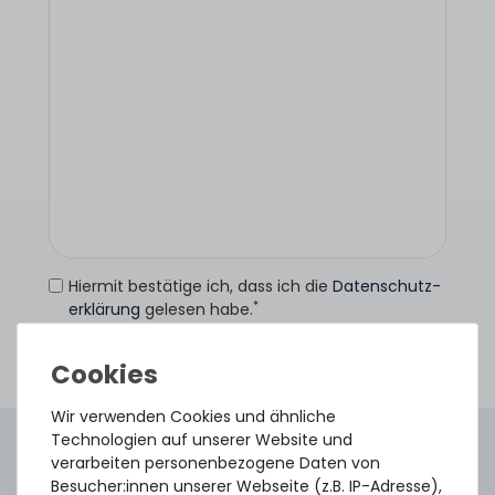
Hiermit bestätige ich, dass ich die
Daten­schutz­
*
erklärung
gelesen habe.
Anfrage senden
Wir verwenden Cookies und ähnliche
Technologien auf unserer Website und
4.96 /
5.00
aus
8.500
Bewertungen
verarbeiten personenbezogene Daten von
Gebraucht. Geprüft. Geliefert.
Besucher:innen unserer Webseite (z.B. IP-Adresse),