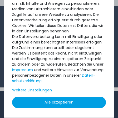
Ord
um z.B. Inhalte und Anzeigen zu personalisieren,
Medien von Drittanbietern einzubinden oder
Zugriffe auf unsere Website zu analysieren. Die
1-2x im Monat sendet André aus dem Vertriebsteam
Datenverarbeitung erfolgt erst durch gesetzte
eine kurze, knackige Mail mit Angeboten, neu
Cookies. Wir teilen diese Daten mit Dritten, die wir
in den Einstellungen benennen.
eingetroffenen Produkten und Informationen, die Sie
Die Datenverarbeitung kann mit Einwilligung oder
interessieren könnten. Probieren Sie's!
aufgrund eines berechtigten Interesses erfolgen.
Die Zustimmung kann erteilt oder abgelehnt
werden. Es besteht das Recht, nicht einzuwilligen
Abonnieren
und die Einwilligung zu einem späteren Zeitpunkt
zu ändern oder zu widerrufen. Beachten Sie unser
Ich möchte Ihren Newsletter erhalten und akzeptiere
Impressum
und weitere Hinweise zur Verwendung
die
Datenschutzerklärung
.
personenbezogener Daten in unserer
Daten­
schutz­erklärung
.
Weitere Einstellungen
INFORMATIONEN
Alle akzeptieren
Kundenservice