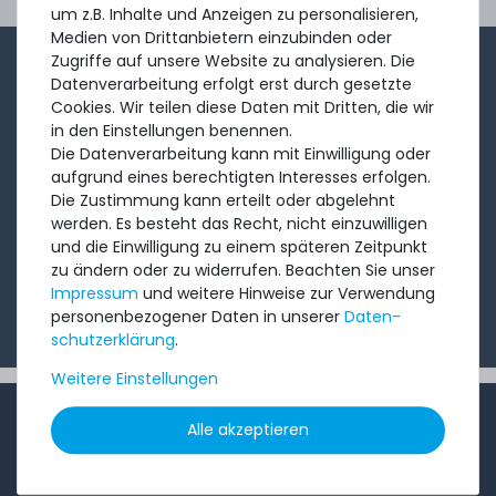
Ord
um z.B. Inhalte und Anzeigen zu personalisieren,
Medien von Drittanbietern einzubinden oder
Zugriffe auf unsere Website zu analysieren. Die
1-2x im Monat sendet André aus dem Vertriebsteam
Datenverarbeitung erfolgt erst durch gesetzte
eine kurze, knackige Mail mit Angeboten, neu
Cookies. Wir teilen diese Daten mit Dritten, die wir
in den Einstellungen benennen.
eingetroffenen Produkten und Informationen, die Sie
Die Datenverarbeitung kann mit Einwilligung oder
interessieren könnten. Probieren Sie's!
aufgrund eines berechtigten Interesses erfolgen.
Die Zustimmung kann erteilt oder abgelehnt
werden. Es besteht das Recht, nicht einzuwilligen
Abonnieren
und die Einwilligung zu einem späteren Zeitpunkt
zu ändern oder zu widerrufen. Beachten Sie unser
Ich möchte Ihren Newsletter erhalten und akzeptiere
Impressum
und weitere Hinweise zur Verwendung
die
Datenschutzerklärung
.
personenbezogener Daten in unserer
Daten­
schutz­erklärung
.
Weitere Einstellungen
INFORMATIONEN
Alle akzeptieren
Kundenservice