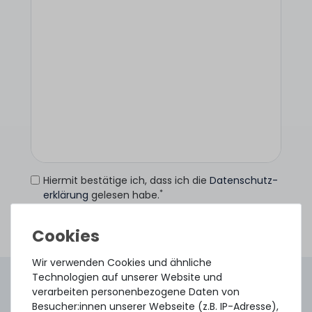
Hiermit bestätige ich, dass ich die
Daten­schutz­
*
erklärung
gelesen habe.
Anfrage senden
Wir verwenden Cookies und ähnliche
Technologien auf unserer Website und
4.96 /
5.00
aus
8.500
Bewertungen
verarbeiten personenbezogene Daten von
Gebraucht. Geprüft. Geliefert.
Besucher:innen unserer Webseite (z.B. IP-Adresse),