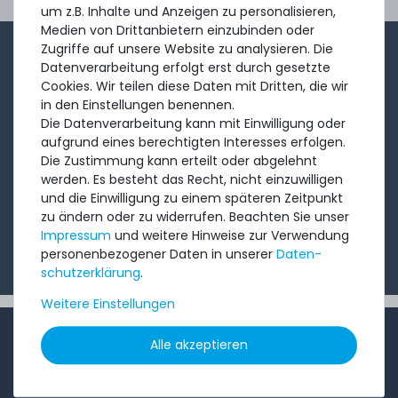
Ord
um z.B. Inhalte und Anzeigen zu personalisieren,
Medien von Drittanbietern einzubinden oder
Zugriffe auf unsere Website zu analysieren. Die
1-2x im Monat sendet André aus dem Vertriebsteam
Datenverarbeitung erfolgt erst durch gesetzte
eine kurze, knackige Mail mit Angeboten, neu
Cookies. Wir teilen diese Daten mit Dritten, die wir
in den Einstellungen benennen.
eingetroffenen Produkten und Informationen, die Sie
Die Datenverarbeitung kann mit Einwilligung oder
interessieren könnten. Probieren Sie's!
aufgrund eines berechtigten Interesses erfolgen.
Die Zustimmung kann erteilt oder abgelehnt
werden. Es besteht das Recht, nicht einzuwilligen
Abonnieren
und die Einwilligung zu einem späteren Zeitpunkt
zu ändern oder zu widerrufen. Beachten Sie unser
Ich möchte Ihren Newsletter erhalten und akzeptiere
Impressum
und weitere Hinweise zur Verwendung
die
Datenschutzerklärung
.
personenbezogener Daten in unserer
Daten­
schutz­erklärung
.
Weitere Einstellungen
INFORMATIONEN
Alle akzeptieren
Kundenservice