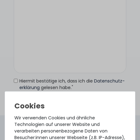
Hiermit bestätige ich, dass ich die
Daten­schutz­
*
erklärung
gelesen habe.
Anfrage senden
Wir verwenden Cookies und ähnliche
Technologien auf unserer Website und
4.96 /
5.00
aus
8.500
Bewertungen
verarbeiten personenbezogene Daten von
Gebraucht. Geprüft. Geliefert.
Besucher:innen unserer Webseite (z.B. IP-Adresse),