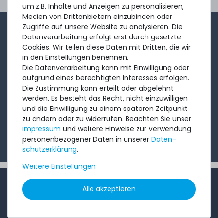
Ord
um z.B. Inhalte und Anzeigen zu personalisieren,
Medien von Drittanbietern einzubinden oder
Zugriffe auf unsere Website zu analysieren. Die
1-2x im Monat sendet André aus dem Vertriebsteam
Datenverarbeitung erfolgt erst durch gesetzte
eine kurze, knackige Mail mit Angeboten, neu
Cookies. Wir teilen diese Daten mit Dritten, die wir
in den Einstellungen benennen.
eingetroffenen Produkten und Informationen, die Sie
Die Datenverarbeitung kann mit Einwilligung oder
interessieren könnten. Probieren Sie's!
aufgrund eines berechtigten Interesses erfolgen.
Die Zustimmung kann erteilt oder abgelehnt
werden. Es besteht das Recht, nicht einzuwilligen
Abonnieren
und die Einwilligung zu einem späteren Zeitpunkt
zu ändern oder zu widerrufen. Beachten Sie unser
Ich möchte Ihren Newsletter erhalten und akzeptiere
Impressum
und weitere Hinweise zur Verwendung
die
Datenschutzerklärung
.
personenbezogener Daten in unserer
Daten­
schutz­erklärung
.
Weitere Einstellungen
INFORMATIONEN
Alle akzeptieren
Kundenservice