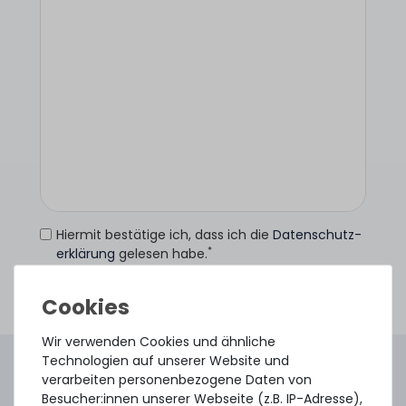
Hiermit bestätige ich, dass ich die
Daten­schutz­
*
erklärung
gelesen habe.
Anfrage senden
Wir verwenden Cookies und ähnliche
Technologien auf unserer Website und
4.96 /
5.00
aus
8.500
Bewertungen
verarbeiten personenbezogene Daten von
Gebraucht. Geprüft. Geliefert.
Besucher:innen unserer Webseite (z.B. IP-Adresse),