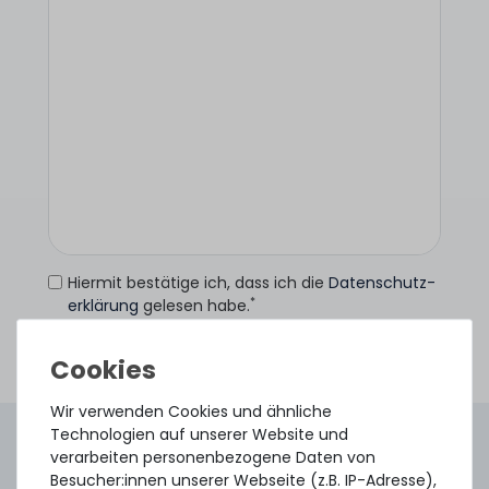
Hiermit bestätige ich, dass ich die
Daten­schutz­
*
erklärung
gelesen habe.
Anfrage senden
Wir verwenden Cookies und ähnliche
Technologien auf unserer Website und
4.96 /
5.00
aus
8.500
Bewertungen
verarbeiten personenbezogene Daten von
Gebraucht. Geprüft. Geliefert.
Besucher:innen unserer Webseite (z.B. IP-Adresse),