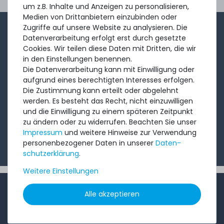
Ord
um z.B. Inhalte und Anzeigen zu personalisieren,
Medien von Drittanbietern einzubinden oder
Zugriffe auf unsere Website zu analysieren. Die
1-2x im Monat sendet André aus dem Vertriebsteam
Datenverarbeitung erfolgt erst durch gesetzte
eine kurze, knackige Mail mit Angeboten, neu
Cookies. Wir teilen diese Daten mit Dritten, die wir
in den Einstellungen benennen.
eingetroffenen Produkten und Informationen, die Sie
Die Datenverarbeitung kann mit Einwilligung oder
interessieren könnten. Probieren Sie's!
aufgrund eines berechtigten Interesses erfolgen.
Die Zustimmung kann erteilt oder abgelehnt
werden. Es besteht das Recht, nicht einzuwilligen
Abonnieren
und die Einwilligung zu einem späteren Zeitpunkt
zu ändern oder zu widerrufen. Beachten Sie unser
Ich möchte Ihren Newsletter erhalten und akzeptiere
Impressum
und weitere Hinweise zur Verwendung
die
Datenschutzerklärung
.
personenbezogener Daten in unserer
Daten­
schutz­erklärung
.
Weitere Einstellungen
INFORMATIONEN
Alle akzeptieren
Kundenservice