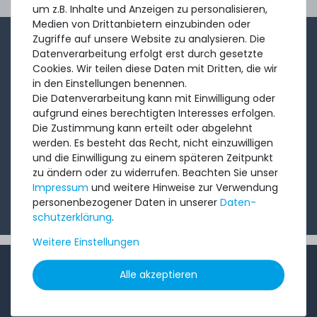
Ord
um z.B. Inhalte und Anzeigen zu personalisieren,
Medien von Drittanbietern einzubinden oder
Zugriffe auf unsere Website zu analysieren. Die
1-2x im Monat sendet André aus dem Vertriebsteam
Datenverarbeitung erfolgt erst durch gesetzte
eine kurze, knackige Mail mit Angeboten, neu
Cookies. Wir teilen diese Daten mit Dritten, die wir
in den Einstellungen benennen.
eingetroffenen Produkten und Informationen, die Sie
Die Datenverarbeitung kann mit Einwilligung oder
interessieren könnten. Probieren Sie's!
aufgrund eines berechtigten Interesses erfolgen.
Die Zustimmung kann erteilt oder abgelehnt
werden. Es besteht das Recht, nicht einzuwilligen
Abonnieren
und die Einwilligung zu einem späteren Zeitpunkt
zu ändern oder zu widerrufen. Beachten Sie unser
Ich möchte Ihren Newsletter erhalten und akzeptiere
Impressum
und weitere Hinweise zur Verwendung
die
Datenschutzerklärung
.
personenbezogener Daten in unserer
Daten­
schutz­erklärung
.
Weitere Einstellungen
INFORMATIONEN
Alle akzeptieren
Kundenservice