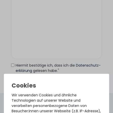
Hiermit bestätige ich, dass ich die
Daten­schutz­
*
erklärung
gelesen habe.
Anfrage senden
Wir verwenden Cookies und ähnliche
Technologien auf unserer Website und
4.96 /
5.00
aus
8.500
Bewertungen
verarbeiten personenbezogene Daten von
Gebraucht. Geprüft. Geliefert.
Besucher:innen unserer Webseite (z.B. IP-Adresse),