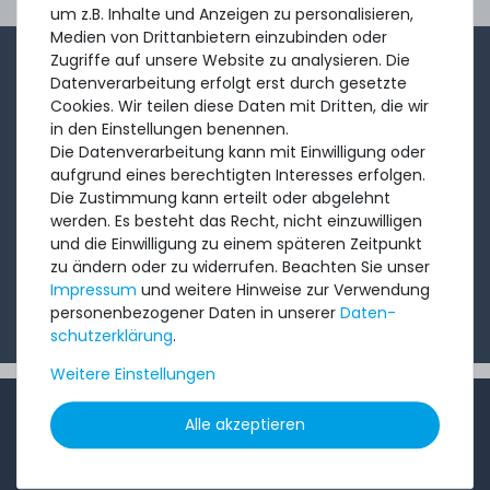
Ord
um z.B. Inhalte und Anzeigen zu personalisieren,
Medien von Drittanbietern einzubinden oder
Zugriffe auf unsere Website zu analysieren. Die
1-2x im Monat sendet André aus dem Vertriebsteam
Datenverarbeitung erfolgt erst durch gesetzte
eine kurze, knackige Mail mit Angeboten, neu
Cookies. Wir teilen diese Daten mit Dritten, die wir
in den Einstellungen benennen.
eingetroffenen Produkten und Informationen, die Sie
Die Datenverarbeitung kann mit Einwilligung oder
interessieren könnten. Probieren Sie's!
aufgrund eines berechtigten Interesses erfolgen.
Die Zustimmung kann erteilt oder abgelehnt
werden. Es besteht das Recht, nicht einzuwilligen
Abonnieren
und die Einwilligung zu einem späteren Zeitpunkt
zu ändern oder zu widerrufen. Beachten Sie unser
Ich möchte Ihren Newsletter erhalten und akzeptiere
Impressum
und weitere Hinweise zur Verwendung
die
Datenschutzerklärung
.
personenbezogener Daten in unserer
Daten­
schutz­erklärung
.
Weitere Einstellungen
INFORMATIONEN
Alle akzeptieren
Kundenservice