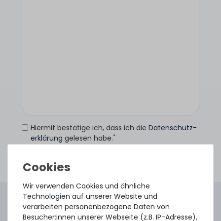
Hiermit bestätige ich, dass ich die
Daten­schutz­
*
erklärung
gelesen habe.
Anfrage senden
Wir verwenden Cookies und ähnliche
Technologien auf unserer Website und
4.96 /
5.00
aus
8.500
Bewertungen
verarbeiten personenbezogene Daten von
Gebraucht. Geprüft. Geliefert.
Besucher:innen unserer Webseite (z.B. IP-Adresse),