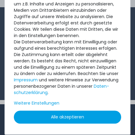
Ord
um z.B. Inhalte und Anzeigen zu personalisieren,
Medien von Drittanbietern einzubinden oder
Zugriffe auf unsere Website zu analysieren. Die
1-2x im Monat sendet André aus dem Vertriebsteam
Datenverarbeitung erfolgt erst durch gesetzte
eine kurze, knackige Mail mit Angeboten, neu
Cookies. Wir teilen diese Daten mit Dritten, die wir
in den Einstellungen benennen.
eingetroffenen Produkten und Informationen, die Sie
Die Datenverarbeitung kann mit Einwilligung oder
interessieren könnten. Probieren Sie's!
aufgrund eines berechtigten Interesses erfolgen.
Die Zustimmung kann erteilt oder abgelehnt
werden. Es besteht das Recht, nicht einzuwilligen
Abonnieren
und die Einwilligung zu einem späteren Zeitpunkt
zu ändern oder zu widerrufen. Beachten Sie unser
Ich möchte Ihren Newsletter erhalten und akzeptiere
Impressum
und weitere Hinweise zur Verwendung
die
Datenschutzerklärung
.
personenbezogener Daten in unserer
Daten­
schutz­erklärung
.
Weitere Einstellungen
INFORMATIONEN
Alle akzeptieren
Kundenservice