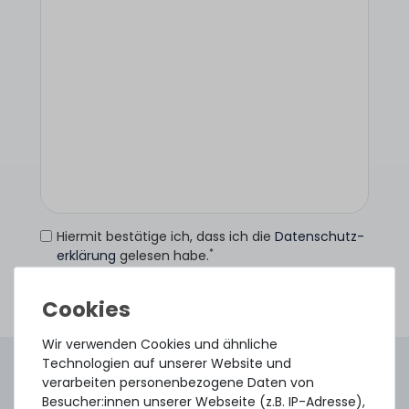
Hiermit bestätige ich, dass ich die
Daten­schutz­
*
erklärung
gelesen habe.
Anfrage senden
Wir verwenden Cookies und ähnliche
Technologien auf unserer Website und
4.96 /
5.00
aus
8.500
Bewertungen
verarbeiten personenbezogene Daten von
Gebraucht. Geprüft. Geliefert.
Besucher:innen unserer Webseite (z.B. IP-Adresse),