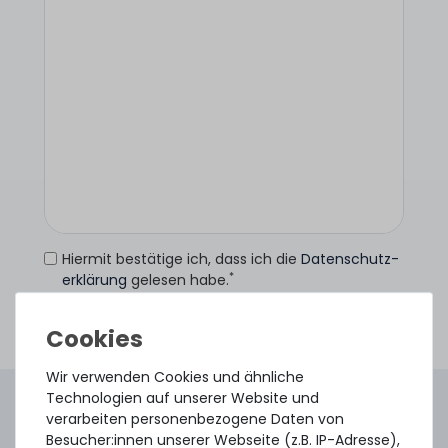
Hiermit bestätige ich, dass ich die
Daten­schutz­
*
erklärung
gelesen habe.
Anfrage senden
Wir verwenden Cookies und ähnliche
Technologien auf unserer Website und
4.96 /
5.00
aus
8.500
Bewertungen
verarbeiten personenbezogene Daten von
Gebraucht. Geprüft. Geliefert.
Besucher:innen unserer Webseite (z.B. IP-Adresse),