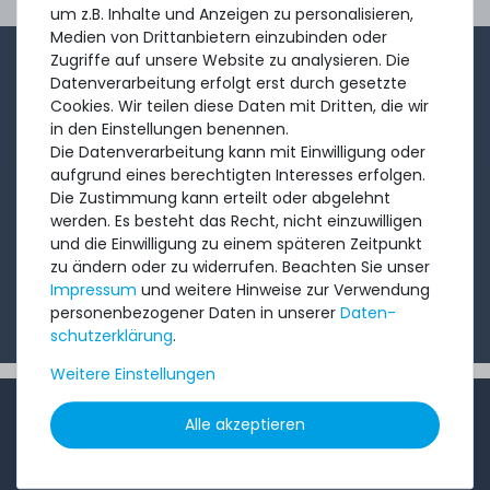
Ord
um z.B. Inhalte und Anzeigen zu personalisieren,
Medien von Drittanbietern einzubinden oder
Zugriffe auf unsere Website zu analysieren. Die
1-2x im Monat sendet André aus dem Vertriebsteam
Datenverarbeitung erfolgt erst durch gesetzte
eine kurze, knackige Mail mit Angeboten, neu
Cookies. Wir teilen diese Daten mit Dritten, die wir
in den Einstellungen benennen.
eingetroffenen Produkten und Informationen, die Sie
Die Datenverarbeitung kann mit Einwilligung oder
interessieren könnten. Probieren Sie's!
aufgrund eines berechtigten Interesses erfolgen.
Die Zustimmung kann erteilt oder abgelehnt
werden. Es besteht das Recht, nicht einzuwilligen
Abonnieren
und die Einwilligung zu einem späteren Zeitpunkt
zu ändern oder zu widerrufen. Beachten Sie unser
Ich möchte Ihren Newsletter erhalten und akzeptiere
Impressum
und weitere Hinweise zur Verwendung
die
Datenschutzerklärung
.
personenbezogener Daten in unserer
Daten­
schutz­erklärung
.
Weitere Einstellungen
INFORMATIONEN
Alle akzeptieren
Kundenservice