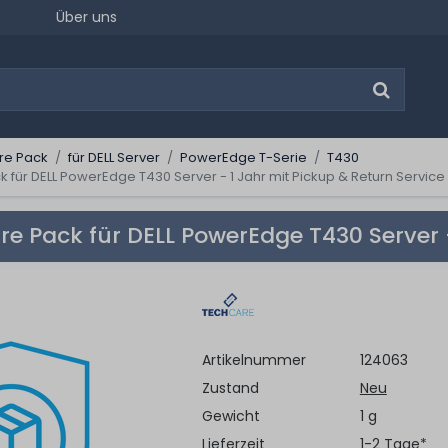
Über uns
re Pack
für DELL Server
PowerEdge T-Serie
T430
für DELL PowerEdge T430 Server - 1 Jahr mit Pickup & Return Service
e Pack für DELL PowerEdge T430 Server -
Artikelnummer
124063
Zustand
Neu
Gewicht
1 g
Lieferzeit
1-2 Tage*