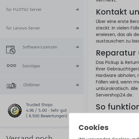
vermerkt.
Kontakt u
für FUJITSU Server
Über eine erste Ber
steckt. In vielen Fä
für Lenovo Server
erwiesen, das als de
austauschen zu las
Software-Lizenzen
Reparatur
Das Pickup & Retur
Sonstiges
Ihrer Gebrauchtgerät
Hardware abholen, r
Fällen wird, wenn m
Oldtimer
unbürokratisch. All
Servershop24.de.
So funktion
Trusted Shops
4.96 / 5.00 - Sehr gut
( 8.500 Bewertungen)
Ein Hardware Care P
Ware. Wer für sein
unseres Pickup & Re
Versand noch