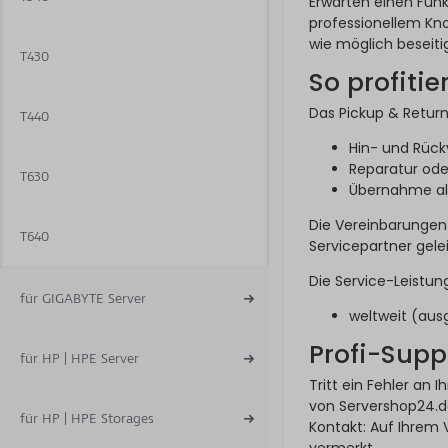
Erwarten einen Funk
professionellem Kno
wie möglich beseitig
T430
So profitie
Das Pickup & Return
T440
Hin- und Rück
Reparatur ode
T630
Übernahme alle
Die Vereinbarungen
T640
Servicepartner gelei
Die Service-Leistun
für GIGABYTE Server
weltweit (au
Profi-Supp
für HP | HPE Server
Tritt ein Fehler an 
von Servershop24.de
für HP | HPE Storages
Kontakt: Auf Ihrem V