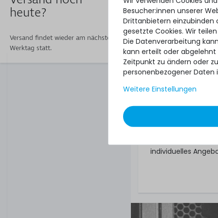
Wir verwenden Cookies und
Hardware Care
heute?
Besucher:innen unserer Webs
gewünschte Se
Drittanbietern einzubinden 
Und bestellen! Falls
gesetzte Cookies. Wir teilen
Versand findet wieder am nächsten
Tage nach Lieferung
Die Datenverarbeitung kann
Werktag statt.
kann erteilt oder abgelehnt
Was noch
Zeitpunkt zu ändern oder z
personenbezogener Daten i
Das angebotene Hard
Gewährleistungsrec
Weitere Einstellungen
unberührt. Sie erhal
ob das Hardware Ca
Regelungen natürli
Dieses Hardware Ca
Server. Sofern Sie
individuelles Angeb