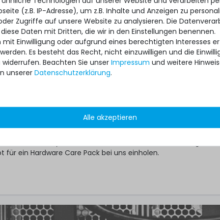
 ähnliche Technologien auf unserer Website und verarbeiten 
 Pack für passendes Modell auf Servershop24.de aussuchen
eite (z.B. IP-Adresse), um z.B. Inhalte und Anzeigen zu personal
rvice-Variante mit der geeigneten Laufzeit auswählen
oder Zugriffe auf unsere Website zu analysieren. Die Datenverar
 nicht anders festgelegt, wird Ihr individuelles Hardware Care Pack
 diese Daten mit Dritten, die wir in den Einstellungen benennen.
 automatisch aktiviert.
 mit Einwilligung oder aufgrund eines berechtigten Interesses 
 werden. Es besteht das Recht, nicht einzuwilligen und die Einwil
?
u widerrufen. Beachten Sie unser
Impressum
und weitere Hinwei
n unserer
Daten­schutz­erklärung
.
ware Care Pack erweitert Ihren Schutz. Ihre gesetzlichen
hte und ggf. am Artikel vorhandene Garantien bleiben davon
ten im Falle eines Problems, unabhängig, ob ein Servicefall eintri
re Pack in Anspruch genommen wird, im Rahmen der jeweiligen
ch unsere Unterstützung.
Alle akzeptieren
re Pack ist gültig nur in Verbindung mit einem von uns angebo
 ihre bestehende Systeme absichern möchten, können Sie gerne 
ot für ein Hardware Care Pack bei uns einholen.