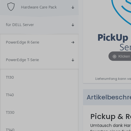
Hardware Care Pack
für DELL Server
PowerEdge R-Serie
Klicken
PowerEdge T-Serie
T130
Lieferumfang kann va
T140
Artikelbesch
T330
Pickup & R
Umtausch dank Hardw
T340