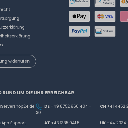
­recht
ntsorgung
utzerklärung
eiheitserklärung
um
lung widerrufen
D RUND UM DIE UHR ERREICHBAR
@Servershop24.de
DE
+49 8752 866 404 -
CH
+41 4452 
30
sApp Support
AT
+43 1385 041 5
UK
+44 2034 