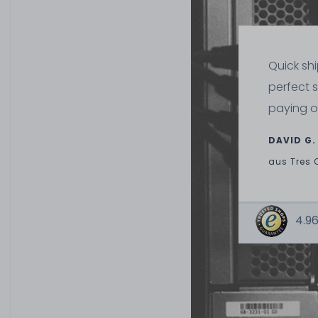
Quick sh
perfect 
paying o
DAVID G.
aus
Tres 
4.96