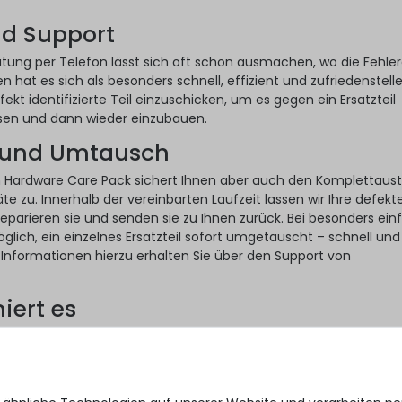
nd Support
atung per Telefon lässt sich oft schon ausmachen, wo die Fehler
llen hat es sich als besonders schnell, effizient und zufriedenstell
fekt identifizierte Teil einzuschicken, um es gegen ein Ersatzteil
sen und dann wieder einzubauen.
 und Umtausch
n Hardware Care Pack sichert Ihnen aber auch den Komplettaus
e zu. Innerhalb der vereinbarten Laufzeit lassen wir Ihre defekt
eparieren sie und senden sie zu Ihnen zurück. Bei besonders ei
öglich, ein einzelnes Ersatzteil sofort umgetauscht – schnell und
e Informationen hierzu erhalten Sie über den Support von
iert es
ack ist die ideale Ergänzung zur gesetzlichen Gewährleistung Ihr
e Gebraucht-Server auf Nummer Sicher gehen will, kann das dan
turn Hardware Care Packs mit nur wenigen Klicks tun: