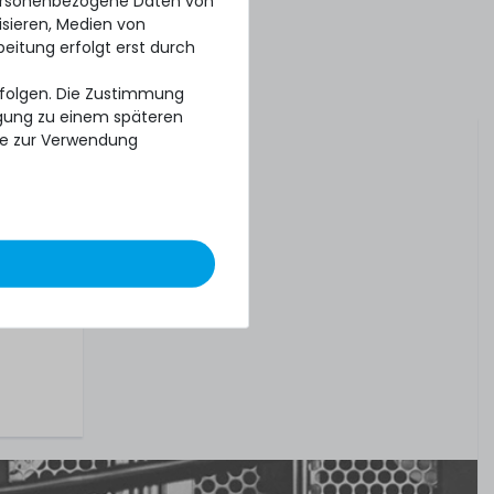
personenbezogene Daten von
isieren, Medien von
beitung erfolgt erst durch
 drei
erfolgen. Die Zustimmung
ligung zu einem späteren
se zur Verwendung
tt oder
tenem
ein