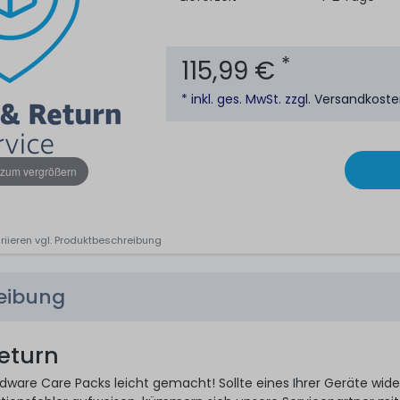
*
115,99 €
* inkl. ges. MwSt. zzgl.
Versandkost
 zum vergrößern
riieren vgl. Produktbeschreibung
reibung
eturn
are Care Packs leicht gemacht! Sollte eines Ihrer Geräte wide