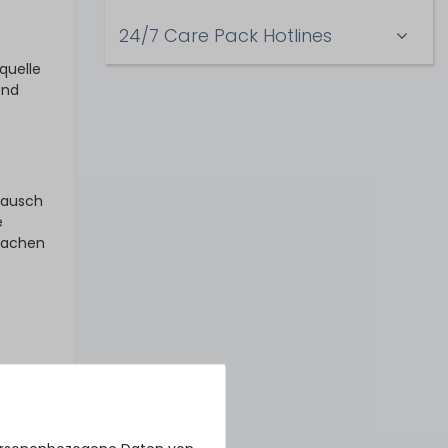
24/7 Care Pack Hotlines
quelle
end
tausch
e
nfachen
er
k