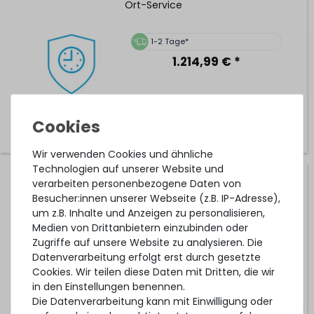
Ort-Service
1-2 Tage*
1.214,99 € *
Wir verwenden Cookies und ähnliche
Technologien auf unserer Website und
verarbeiten personenbezogene Daten von
Hardware Care Pack für HPE ProLiant DL325 Gen10 Server
- 3 Jahre mit Pickup & Return Service
Besucher:innen unserer Webseite (z.B. IP-Adresse),
um z.B. Inhalte und Anzeigen zu personalisieren,
Medien von Drittanbietern einzubinden oder
Zugriffe auf unsere Website zu analysieren. Die
1-2 Tage*
Datenverarbeitung erfolgt erst durch gesetzte
364,99 € *
Cookies. Wir teilen diese Daten mit Dritten, die wir
in den Einstellungen benennen.
Die Datenverarbeitung kann mit Einwilligung oder