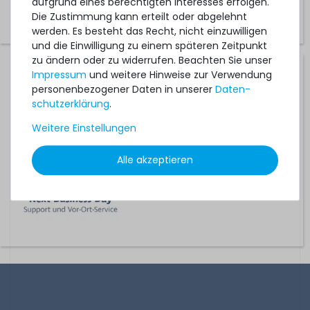
aufgrund eines berechtigten Interesses erfolgen.
Die Zustimmung kann erteilt oder abgelehnt
werden. Es besteht das Recht, nicht einzuwilligen
und die Einwilligung zu einem späteren Zeitpunkt
zu ändern oder zu widerrufen. Beachten Sie unser
Hardware Care Pack für HPE ProLiant DL325 Gen10 Server
Impressum
und weitere Hinweise zur Verwendung
- 2 Jahre mit Next-Business-Day Support und 5x9 Vor-
personenbezogener Daten in unserer
Daten­
Ort-Service
schutz­erklärung
.
Weitere Einstellungen
1-2 Tage*
428,99 € *
Alle akzeptieren