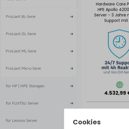
Hardware Care P
HPE Apollo 420
Server - 3 Jahre 
ProLiant BL-Serie
Support mit
Reaktionszeit & 
Service
ProLiant DL-Serie
ProLiant ML-Serie
ProLiant Micro-Serie
für HP | HPE Storages
4.532,99 
für FUJITSU Server
Hardware Care P
für Lenovo Server
HPE Apollo 420