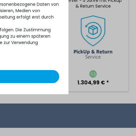
 - 5 Jahre mit 24/7
Server - 5 Jahre mit Pickup
personenbezogene Daten von
upport mit 4h
& Return Service
isieren, Medien von
ionszeit & Vor-Ort-
beitung erfolgt erst durch
Service
erfolgen. Die Zustimmung
ligung zu einem späteren
se zur Verwendung
7.724,99 € *
1.304,99 € *