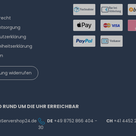
­recht
ntsorgung
utzerklärung
eiheitserklärung
um
lung widerrufen
D RUND UM DIE UHR ERREICHBAR
@Servershop24.de
DE
+49 8752 866 404 -
CH
+41 4452 
30