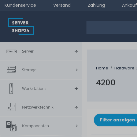
Kundenservice
Versand
Zahlung
Ankauf
Server
Home
Hardware 
Storage
4200
Workstations
Netzwerktechnik
Filter anzeigen
Komponenten