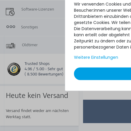
Server - 1 Jahr 
Wir verwenden Cookies und
Support mit
Software-Lizenzen
Besucher:innen unserer Webs
Reaktionszeit und
Drittanbietern einzubinden 
Service
gesetzte Cookies. Wir teilen
Sonstiges
Die Datenverarbeitung kann
kann erteilt oder abgelehnt
Zeitpunkt zu ändern oder z
Oldtimer
personenbezogener Daten i
Weitere Einstellungen
Trusted Shops
4.96 / 5.00 - Sehr gut
( 8.500 Bewertungen)
1.679,99 
Heute kein Versand
Versand findet wieder am nächsten
Werktag statt.