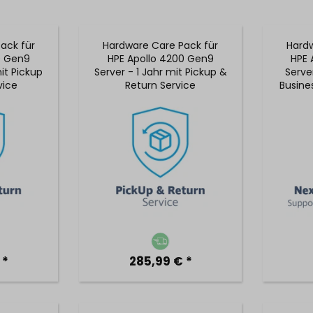
ack für
Hardware Care Pack für
Hardw
0 Gen9
HPE Apollo 4200 Gen9
HPE 
it Pickup
Server - 1 Jahr mit Pickup &
Serve
vice
Return Service
Busine
5x9
 *
285,99 € *