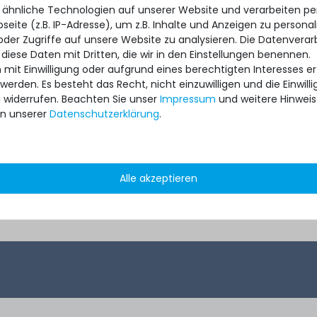
mit 24/7
Server - 3 Jahre mit Next-
Server
 ähnliche Technologien auf unserer Website und verarbeiten 
 4h
Business-Day Support und
S
eite (z.B. IP-Adresse), um z.B. Inhalte und Anzeigen zu personal
 Vor-Ort-
5x9 Vor-Ort-Service
Reakt
oder Zugriffe auf unsere Website zu analysieren. Die Datenverar
 diese Daten mit Dritten, die wir in den Einstellungen benennen.
 mit Einwilligung oder aufgrund eines berechtigten Interesses 
 werden. Es besteht das Recht, nicht einzuwilligen und die Einwil
u widerrufen. Beachten Sie unser
Impressum
und weitere Hinwei
n unserer
Daten­schutz­erklärung
.
Alle akzeptieren
€ *
1.092,99 € *