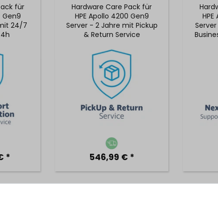
ack für
Hardware Care Pack für
Hardw
0 Gen9
HPE Apollo 4200 Gen9
HPE 
mit 24/7
Server - 2 Jahre mit Pickup
Server
 4h
& Return Service
Busine
Vor-Ort-
5x9
€ *
546,99 € *
ack für
Hardware Care Pack für
Hardw
0 Gen9
HPE Apollo 4200 Gen9
HPE 