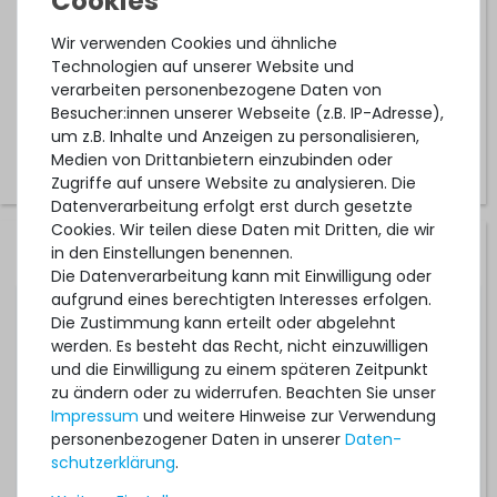
1-2 Tage*
Wir verwenden Cookies und ähnliche
697,99 € *
Technologien auf unserer Website und
verarbeiten personenbezogene Daten von
Besucher:innen unserer Webseite (z.B. IP-Adresse),
um z.B. Inhalte und Anzeigen zu personalisieren,
Medien von Drittanbietern einzubinden oder
Zugriffe auf unsere Website zu analysieren. Die
Datenverarbeitung erfolgt erst durch gesetzte
Cookies. Wir teilen diese Daten mit Dritten, die wir
Hardware Care Pack für DELL PowerEdge T330 Server - 3
in den Einstellungen benennen.
Jahre mit 24/7 Support mit 4h Reaktionszeit und Vor-
Die Datenverarbeitung kann mit Einwilligung oder
Ort-Service
aufgrund eines berechtigten Interesses erfolgen.
Die Zustimmung kann erteilt oder abgelehnt
werden. Es besteht das Recht, nicht einzuwilligen
1-2 Tage*
und die Einwilligung zu einem späteren Zeitpunkt
1.388,99 € *
zu ändern oder zu widerrufen. Beachten Sie unser
Impressum
und weitere Hinweise zur Verwendung
personenbezogener Daten in unserer
Daten­
schutz­erklärung
.