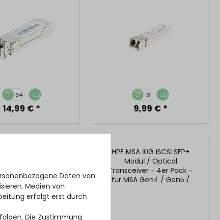
64
13
14,99 € *
9,99 € *
A DCS-7050TX-64-R
HPE MSA 10G iSCSI SFP+
kmount Managed
Modul / Optical
 mit 48x 10G RJ45 &
Transceiver - 4er Pack -
personenbezogene Daten von
40G QSFP+ Slots
für MSA Gen4 / Gen5 /
isieren, Medien von
Gen6 - 876144-001 /
beitung erfolgt erst durch
C8R25B
erfolgen. Die Zustimmung