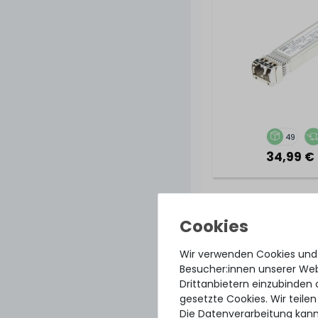
49
34,99 € 
DELL PowerConnec
1U Rack Redunda
Supply - 720
Wir verwenden Cookies und
Besucher:innen unserer Webs
Drittanbietern einzubinden 
gesetzte Cookies. Wir teilen
Die Datenverarbeitung kann