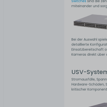
Switches
sind die zen
miteinander und sorge
Bei der Auswahl spie
detaillierte Konfigur
Einsatzbereitschaft 
Kameras direkt über 
USV-System
Stromausfälle, Span
Hardware-Schäden, 
kritischer Komponent