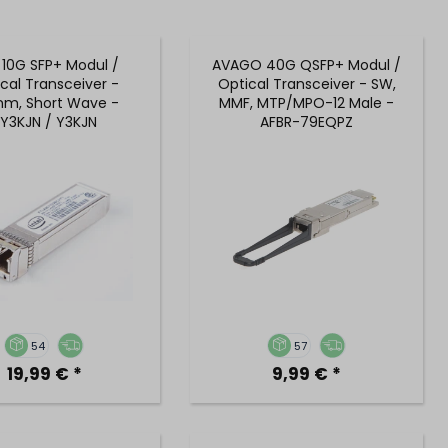
 10G SFP+ Modul /
AVAGO 40G QSFP+ Modul /
cal Transceiver -
Optical Transceiver - SW,
nm, Short Wave -
MMF, MTP/MPO-12 Male -
Y3KJN / Y3KJN
AFBR-79EQPZ
54
57
19,99 € *
9,99 € *