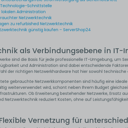
 Technologie-Schnittstelle
r lokalen Administration
brauchter Netzwerktechnik
agen zu refurbished Netzwerktechnik
zwerktechnik günstig kaufen – ServerShop24
hnik als Verbindungsebene in IT-I
werke sind die Basis für jede professionelle IT-Umgebung, um S
fügbarkeit und Administration sind dabei entscheidende Fakto
Wahl der richtigen Netzwerkhardware hat hier sowohl technische 
eitete gebrauchte Netzwerkkomponenten sind häufig eine ideale 
ltig weiterverwendet wird, schont neben Ihrem Budget gleichzei
frastrukturen. Ob Erweiterung bestehender Netzwerke, Ersatz 
ed Netzwerktechnik reduziert Kosten, ohne auf Leistungsfähigkeit
Flexible Vernetzung für unterschie