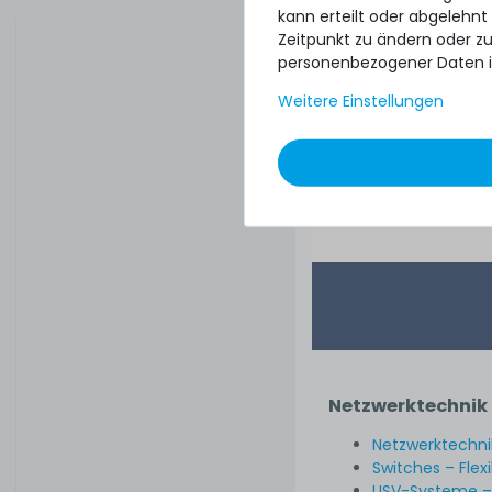
kann erteilt oder abgelehnt
Zeitpunkt zu ändern oder z
personenbezogener Daten i
Weitere Einstellungen
2
79,99 € 
Netzwerktechnik 
Netzwerktechnik
Switches – Flex
USV-Systeme – 