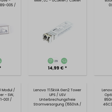
Wave -
MMF, LC - 0C5RNH / C5RNH
850
689-005 /
0
0GSFPSR
29
*
14,99 € *
8 Modul /
Lenovo T1.5kVA Gen2 Tower
Lenov
er - SW,
UPS / USV
Opti
1-001 /
Unterbrechungsfreie
850
Stromversorgung (1550VA /
46C3
1100W) - SP57B36432