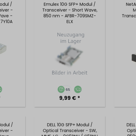
odul /
Emulex 10G SFP+ Modul /
NetA
iver -
Transceiver - Short Wave,
M
ave -
850 nm - AFBR-709SMZ-
Transc
E7Y10A
ELX
65
*
9,99 € *
Modul /
DELL 10G SFP+ Modul /
DELL
iver -
Optical Transceiver - SW,
Opti