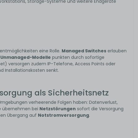
, Workstations, Storage-Systeme und weitere Endgeräte
entmöglichkeiten eine Rolle.
Managed Switches
erlauben
.
Unmanaged-Modelle
punkten durch sofortige
t) versorgen zudem IP-Telefone, Access Points oder
 Installationskosten senkt.
orgung als Sicherheitsnetz
Umgebungen verheerende Folgen haben: Datenverlust,
Sie übernehmen bei
Netzstörungen
sofort die Versorgung
 den Übergang auf
Notstromversorgung
.