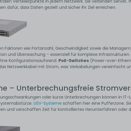
tralen Verteilerpunkte in jedem Netzwerk. Sie verbinden Server
n dafür, dass Daten gezielt und sicher ihr Ziel erreichen.
len Faktoren wie Portanzahl, Geschwindigkeit sowie die Managem
ation und Überwachung – essenziell für komplexe Infrastrukturen
ohne Konfigurationsaufwand.
PoE-Switches
(Power-over-Etherne
das Netzwerkkabel mit Strom, was Verkabelungen vereinfacht und
e – Unterbrechungsfreie Stromvers
nungsschwankungen oder kurze Unterbrechungen können in IT-
Systemabstürze.
USV-Systeme
schaffen hier eine Pufferzone. 
en und verschaffen Zeit für kontrolliertes Herunterfahren oder