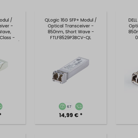
odul /
QLogic 16G SFP+ Modul /
DELL
iver -
Optical Transceiver -
Opti
Wave,
850nm, Short Wave -
850
Class -
FTLF8529P3BCV-QL
0
885-001 /
1
67
*
14,99 € *