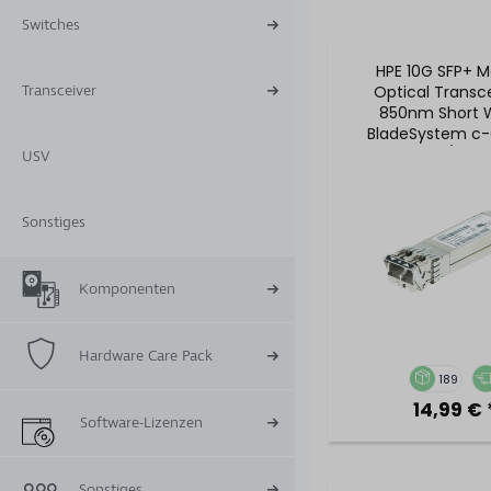
Switches
HPE 10G SFP+ M
Transceiver
Optical Transce
850nm Short 
BladeSystem c-
456096-001 / 455
USV
455883-B2
Sonstiges
Komponenten
Hardware Care Pack
189
14,99 € 
Software-Lizenzen
Sonstiges