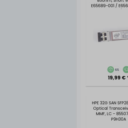
850nm, Short 
E65689-001 / E65
E65689-006 / E1
65
19,99 € 
HPE 32G SAN SFP2
Optical Transceiv
MMF, LC - 85507
P9H30A