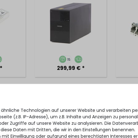
15
*
299,99 € *
t RPS720
Lenovo 10G iSCSI / 16G FC
ARIST
nt Power
Universal SFP+ Modul /
Rac
 Watt
Optical Transceiver - SW,
Switch
 ähnliche Technologien auf unserer Website und verarbeiten 
MMF, LC - 01KP582 /
4x 
eite (z.B. IP-Adresse), um z.B. Inhalte und Anzeigen zu personal
4M17A13527
oder Zugriffe auf unsere Website zu analysieren. Die Datenverar
 diese Daten mit Dritten, die wir in den Einstellungen benennen.
 mit Einwilligung oder aufgrund eines berechtigten Interesses 