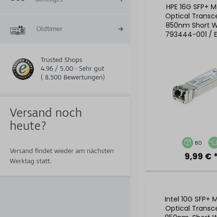
HPE 16G SFP+ M
Optical Transce
850nm Short W
Oldtimer
793444-001 / 
Trusted Shops
4.96 / 5.00 - Sehr gut
( 8.500 Bewertungen)
Versand noch
heute?
80
Versand findet wieder am nächsten
9,99 € 
Werktag statt.
Intel 10G SFP+ 
Optical Transce