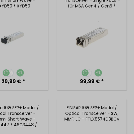
nm Short Wave -
Transceiver - Single Pack -
XYD50 / XYD50
für MSA Gen4 / Gen5 /
Gen6 - 876143-001 /
720999-002
8
1
29,99 € *
99,99 € *
o 10G SFP+ Modul /
FINISAR 10G SFP+ Modul /
cal Transceiver -
Optical Transceiver - SW,
nm, Short Wave -
MMF, LC - FTLX8574D3BCV
447 / 46C3448 /
46C3449