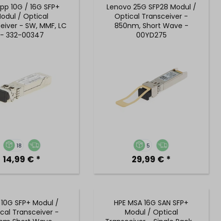
pp 10G / 16G SFP+
Lenovo 25G SFP28 Modul /
odul / Optical
Optical Transceiver -
eiver - SW, MMF, LC
850nm, Short Wave -
- 332-00347
00YD275
18
5
14,99 € *
29,99 € *
 10G SFP+ Modul /
HPE MSA 16G SAN SFP+
cal Transceiver -
Modul / Optical