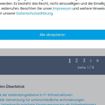
 werden. Es besteht das Recht, nicht einzuwilligen und die Einwil
u widerrufen. Beachten Sie unser
Impressum
und weitere Hinwei
n unserer
Daten­schutz­erklärung
.
6
Alle akzeptieren
*
129,99 € *
1
2
3
Seite: 1 / 8
im Überblick
 als Verbindungsebene in IT-Infrastrukturen
ible Vernetzung für unterschiedliche Anforderungen
Unterbrechungsfreie Stromversorgung als Sicherheitsnetz