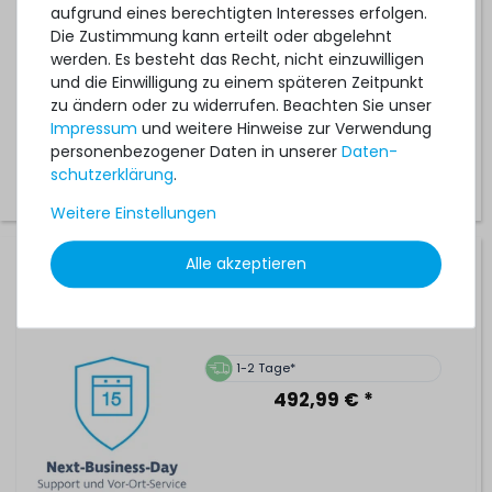
aufgrund eines berechtigten Interesses erfolgen.
Die Zustimmung kann erteilt oder abgelehnt
1-2 Tage*
werden. Es besteht das Recht, nicht einzuwilligen
194,99 € *
und die Einwilligung zu einem späteren Zeitpunkt
zu ändern oder zu widerrufen. Beachten Sie unser
Impressum
und weitere Hinweise zur Verwendung
personenbezogener Daten in unserer
Daten­
schutz­erklärung
.
Weitere Einstellungen
Alle akzeptieren
Hardware Care Pack für HPE ProLiant BL460c Gen9 Server
- 3 Jahre mit Next-Business-Day Support und 5x9 Vor-
Ort-Service
1-2 Tage*
492,99 € *