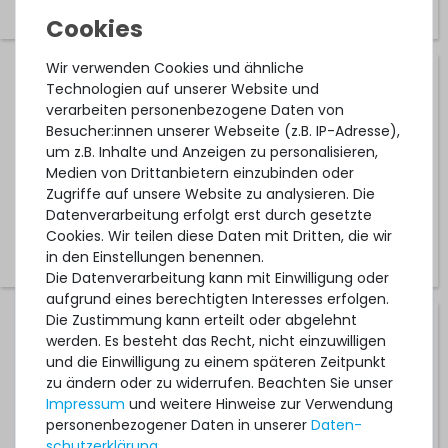
Wir verwenden Cookies und ähnliche
HPE Standard Heatsink / CPU-Kühler (130W) - ProLiant
Technologien auf unserer Website und
DL160 / DL180 / DL360 / DL560 Gen10 - 872452-001
verarbeiten personenbezogene Daten von
Besucher:innen unserer Webseite (z.B. IP-Adresse),
um z.B. Inhalte und Anzeigen zu personalisieren,
Medien von Drittanbietern einzubinden oder
247
Stück sofort lieferbar
Zugriffe auf unsere Website zu analysieren. Die
1-2 Tage*
Datenverarbeitung erfolgt erst durch gesetzte
39,99 € *
Cookies. Wir teilen diese Daten mit Dritten, die wir
in den Einstellungen benennen.
Die Datenverarbeitung kann mit Einwilligung oder
aufgrund eines berechtigten Interesses erfolgen.
Die Zustimmung kann erteilt oder abgelehnt
HPE Heatsink / CPU-Kühler mit Lüfter (80W) - Proliant
werden. Es besteht das Recht, nicht einzuwilligen
DL10 Gen9 / ML10 Gen9 / ML30 Gen10 - 842940-001 /
und die Einwilligung zu einem späteren Zeitpunkt
835487-001
zu ändern oder zu widerrufen. Beachten Sie unser
Impressum
und weitere Hinweise zur Verwendung
59
Stück sofort lieferbar
personenbezogener Daten in unserer
Daten­
schutz­erklärung
.