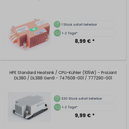
1
Stück sofort lieferbar
1-2 Tage*
8,99 € *
HPE Standard Heatsink / CPU-Kühler (105W) - ProLiant
DL380 / DL388 Gen9 - 747608-001 / 777290-001
330
Stück sofort lieferbar
1-2 Tage*
9,99 € *