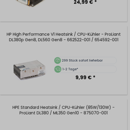
24,99 € *
HP High Performance V1 Heatsink / CPU-Kühler - ProLiant
DL380p Gen8, DL560 Gen8 - 662522-001 / 654592-001
299
Stück sofort lieferbar
1-2 Tage*
9,99 € *
HPE Standard Heatsink / CPU-Kühler (85W/130W) -
ProLiant DL380 / ML350 Gen10 - 875070-001