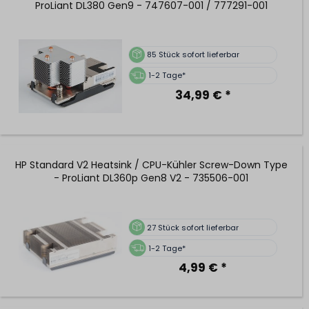
ProLiant DL380 Gen9 - 747607-001 / 777291-001
85
Stück sofort lieferbar
1-2 Tage*
34,99 € *
HP Standard V2 Heatsink / CPU-Kühler Screw-Down Type
- ProLiant DL360p Gen8 V2 - 735506-001
27
Stück sofort lieferbar
1-2 Tage*
4,99 € *