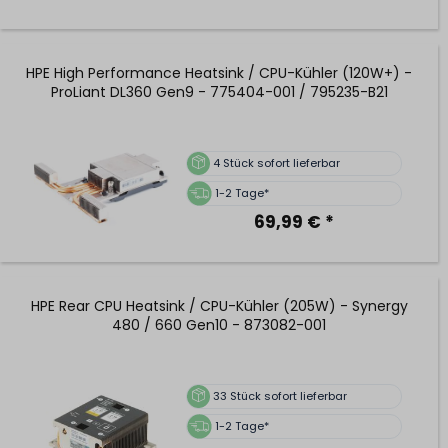
HPE High Performance Heatsink / CPU-Kühler (120W+) -
ProLiant DL360 Gen9 - 775404-001 / 795235-B21
4
Stück sofort lieferbar
1-2 Tage*
69,99 € *
HPE Rear CPU Heatsink / CPU-Kühler (205W) - Synergy
480 / 660 Gen10 - 873082-001
33
Stück sofort lieferbar
1-2 Tage*