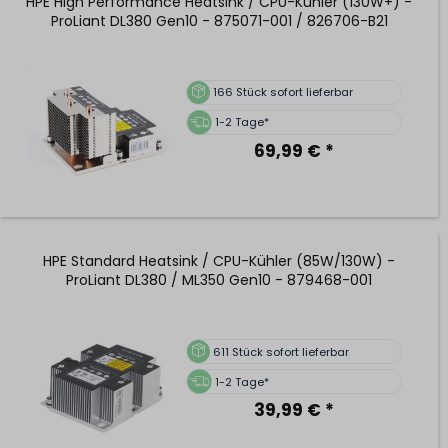
HPE High Performance Heatsink / CPU-Kühler (130W+) -
ProLiant DL380 Gen10 - 875071-001 / 826706-B21
166
Stück sofort lieferbar
1-2 Tage*
69,99 € *
HPE Standard Heatsink / CPU-Kühler (85W/130W) -
ProLiant DL380 / ML350 Gen10 - 879468-001
611
Stück sofort lieferbar
1-2 Tage*
39,99 € *