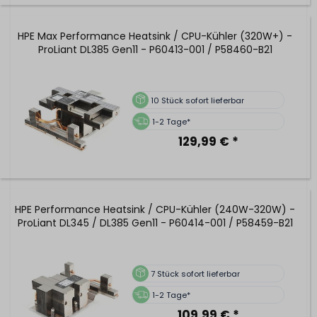
HPE Max Performance Heatsink / CPU-Kühler (320W+) -
ProLiant DL385 Gen11 - P60413-001 / P58460-B21
10
Stück sofort lieferbar
1-2 Tage*
129,99 € *
HPE Performance Heatsink / CPU-Kühler (240W-320W) -
ProLiant DL345 / DL385 Gen11 - P60414-001 / P58459-B21
7
Stück sofort lieferbar
1-2 Tage*
109,99 € *