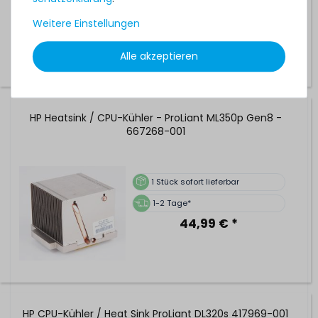
1-2 Tage*
59,99 € *
Weitere Einstellungen
Alle akzeptieren
HP Heatsink / CPU-Kühler - ProLiant ML350p Gen8 -
667268-001
1
Stück sofort lieferbar
1-2 Tage*
44,99 € *
HP CPU-Kühler / Heat Sink ProLiant DL320s 417969-001