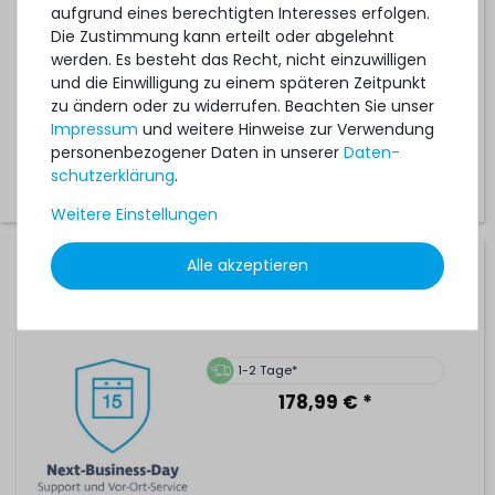
aufgrund eines berechtigten Interesses erfolgen.
Die Zustimmung kann erteilt oder abgelehnt
1-2 Tage*
werden. Es besteht das Recht, nicht einzuwilligen
379,99 € *
und die Einwilligung zu einem späteren Zeitpunkt
zu ändern oder zu widerrufen. Beachten Sie unser
Impressum
und weitere Hinweise zur Verwendung
personenbezogener Daten in unserer
Daten­
schutz­erklärung
.
Weitere Einstellungen
Alle akzeptieren
Hardware Care Pack für HPE ProLiant DL120 Gen9 Server -
1 Jahr mit Next-Business-Day Support und 5x9 Vor-Ort-
Service
1-2 Tage*
178,99 € *