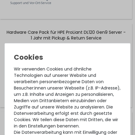
Hardware Care Pack für HPE ProLiant DL120 Gen9 Server -
1 Jahr mit Pickup & Return Service
1-2 Tage*
97,99 € *
Wir verwenden Cookies und ähnliche
Technologien auf unserer Website und
verarbeiten personenbezogene Daten von
Besucher:innen unserer Webseite (z.B. IP-Adresse),
um z.B. Inhalte und Anzeigen zu personalisieren,
Medien von Drittanbietern einzubinden oder
Zugriffe auf unsere Website zu analysieren. Die
Datenverarbeitung erfolgt erst durch gesetzte
Cookies. Wir teilen diese Daten mit Dritten, die wir
Hardware Care Pack für HPE ProLiant DL120 Gen9 Server -
in den Einstellungen benennen.
1 Jahr mit 24/7 Support mit 4h Reaktionszeit und Vor-
Ort-Service
Die Datenverarbeitung kann mit Einwilligung oder