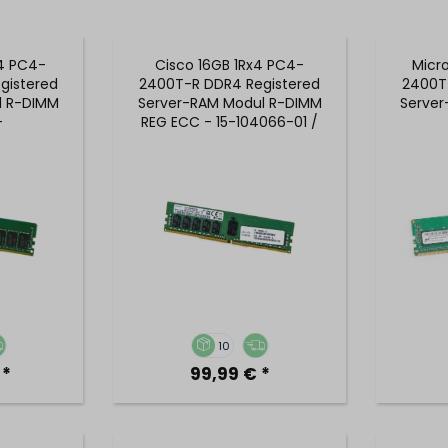
x4 PC4-
Cisco 16GB 1Rx4 PC4-
Micr
gistered
2400T-R DDR4 Registered
2400T
l R-DIMM
Server-RAM Modul R-DIMM
Serve
-
REG ECC - 15-104066-01 /
Z-2G3B1
UCS-MR-1X161RV-A
MTA18
10
 *
99,99 € *