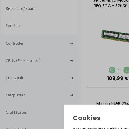
Server-RAM Modu
REG ECC - S2636
Riser Card/Board
L512
Sonstige
Controller
CPUs (Prozessoren)
14
109,99 €
Ersatzteile
Festplatten
Micron 16GB 2R
2400T-R DDR4 Re
Grafikkarten
Server-RAM Modu
REG ECC 
MTA36ASF2G72P
Wir verwenden Cookies und