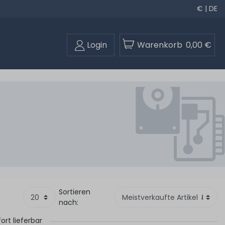
€ | DE
Login
Warenkorb
0,00 €
Sortieren
nach:
fort lieferbar