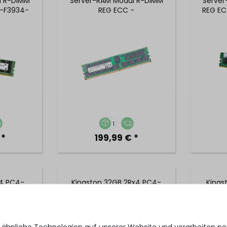
l R-DIMM
Server-RAM Modul R-DIMM
Serve
1-F3934-
REG ECC -
REG EC
MTA36ASF4G72PZ-2G3B1
1
 *
199,99 € *
x4 PC4-
Kingston 32GB 2Rx4 PC4-
Kings
gistered
2400T-R DDR4 Registered
2Rx4 
l R-DIMM
Server-RAM Modul R-DIMM
Regi
-
REG ECC - KTD-PE424/32G
Modul
Z-2G3B1
KV
 ähnliche Technologien auf unserer Website und verarbeiten 