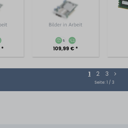
5
 *
109,99 € *
1
2
3
Seite: 1 / 3