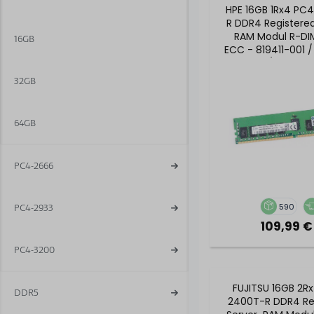
HPE 16GB 1Rx4 PC
R DDR4 Registere
RAM Modul R-DI
16GB
ECC - 819411-001 
091 / 805349
32GB
64GB
PC4-2666
590
PC4-2933
109,99 €
PC4-3200
FUJITSU 16GB 2R
DDR5
2400T-R DDR4 Re