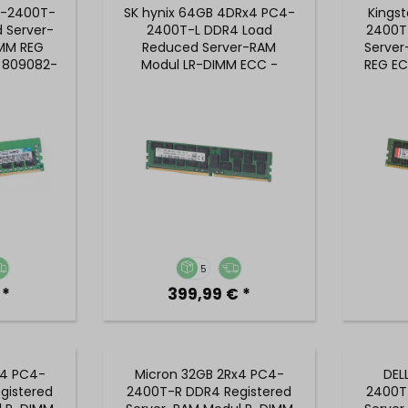
4-2400T-
SK hynix 64GB 4DRx4 PC4-
Kings
d Server-
2400T-L DDR4 Load
2400T
MM REG
Reduced Server-RAM
Serve
/ 809082-
Modul LR-DIMM ECC -
REG EC
-B21
HMAA8GL7MMR4N-UH
5
 *
399,99 € *
x4 PC4-
Micron 32GB 2Rx4 PC4-
DEL
gistered
2400T-R DDR4 Registered
2400T