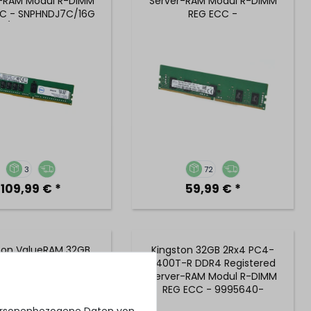
r-RAM Modul R-DIMM
Server-RAM Modul R-DIMM
C - SNPHNDJ7C/16G
REG ECC -
/ A8711887
HMA81GR7MFR8N-UH
3
72
109,99 € *
59,99 € *
ton ValueRAM 32GB
Kingston 32GB 2Rx4 PC4-
PC4-2400T-R DDR4
2400T-R DDR4 Registered
stered Server-RAM
Server-RAM Modul R-DIMM
 R-DIMM REG ECC -
REG ECC - 9995640-
R24R17D4/32MA
078.A00G
personenbezogene Daten von