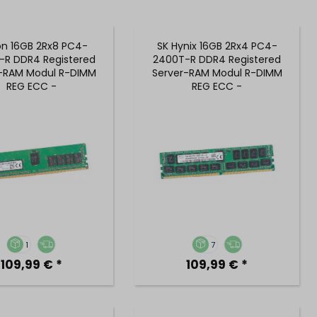
on 16GB 2Rx8 PC4-
SK Hynix 16GB 2Rx4 PC4-
-R DDR4 Registered
2400T-R DDR4 Registered
r-RAM Modul R-DIMM
Server-RAM Modul R-DIMM
REG ECC -
REG ECC -
ASF2G72PDZ-2G3B1
HMA42GR7AFR4N-UH
1
7
109,99 € *
109,99 € *