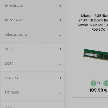
19'' Gehäuse
Micron 16GB 1R
2400T-R DDR4 Re
19'' Schienen
Server-RAM Modu
REG ECC 
MTA18ASF2G72P
Arbeitsspeicher
DDR3
DDR4
PC4-2133
39
109,99 €
PC4-2400
8GB