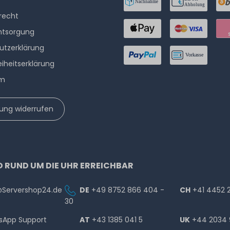
­recht
ntsorgung
utzerklärung
eiheitserklärung
um
lung widerrufen
D RUND UM DIE UHR ERREICHBAR
@Servershop24.de
DE
+49 8752 866 404 -
CH
+41 4452 
30
sApp Support
AT
+43 1385 041 5
UK
+44 2034 