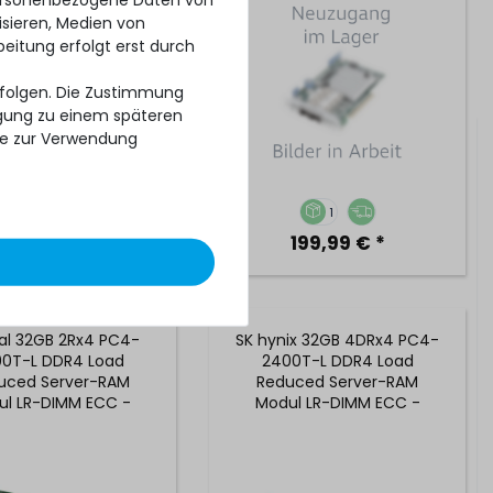
isieren, Medien von
beitung erfolgt erst durch
erfolgen. Die Zustimmung
ligung zu einem späteren
se zur Verwendung
1
1
199,99 € *
199,99 € *
al 32GB 2Rx4 PC4-
SK hynix 32GB 4DRx4 PC4-
0T-L DDR4 Load
2400T-L DDR4 Load
uced Server-RAM
Reduced Server-RAM
ul LR-DIMM ECC -
Modul LR-DIMM ECC -
G4LFD424A.36FB1
HMA84GL7AMR4N-UH