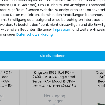
eite (z.B. IP-Adresse), um z.B. Inhalte und Anzeigen zu personal
oder Zugriffe auf unsere Website zu analysieren. Die Datenverar
 diese Daten mit Dritten, die wir in den Einstellungen benennen.
 mit Einwilligung oder aufgrund eines berechtigten Interesses 
 werden. Es besteht das Recht, nicht einzuwilligen und die Einwil
u widerrufen. Beachten Sie unser
Impressum
und weitere Hinwei
n unserer
Daten­schutz­erklärung
.
2
 *
199,99 € *
Alle akzeptieren
x4 PC4-
Kingston 16GB 1Rx4 PC4-
Cruci
 Load
2400T-R DDR4 Registered
240
r-RAM
Server-RAM Modul R-DIMM
Red
CC - 15-
REG ECC - KTH-PL424S/16G
Mod
CS-ML-
CT32
A