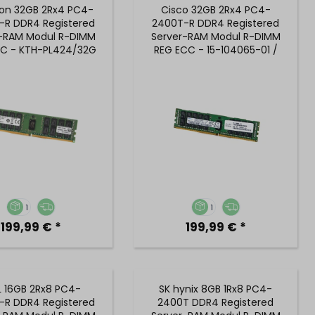
ton 32GB 2Rx4 PC4-
Cisco 32GB 2Rx4 PC4-
-R DDR4 Registered
2400T-R DDR4 Registered
r-RAM Modul R-DIMM
Server-RAM Modul R-DIMM
C - KTH-PL424/32G
REG ECC - 15-104065-01 /
UCS-MR-1X322RV-A
1
1
199,99 € *
199,99 € *
L 16GB 2Rx8 PC4-
SK hynix 8GB 1Rx8 PC4-
-R DDR4 Registered
2400T DDR4 Registered