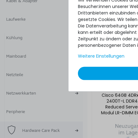
Kabel & Adapter
Besucher:innen unserer Webs
Drittanbietern einzubinden 
gesetzte Cookies. Wir teilen
Laufwerke
Die Datenverarbeitung kann
kann erteilt oder abgelehnt
Kühlung
Zeitpunkt zu ändern oder z
personenbezogener Daten i
Weitere Einstellungen
Mainboard
2
109,99 €
Netzteile
Netzwerkkarten
Cisco 64GB 4DR
2400T-L DDR4
Reduced Serve
Peripherie
Modul LR-DIMM E
104063-01 / U
1X644RV-
Hardware Care Pack