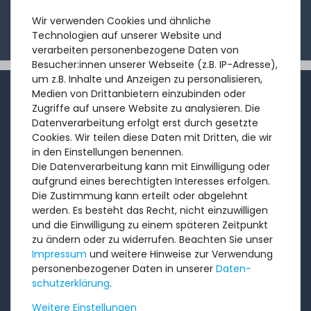
Ich möchte Ihren Newsletter erhalten und akzeptiere
Wir verwenden Cookies und ähnliche
die
Datenschutzerklärung
.
Technologien auf unserer Website und
verarbeiten personenbezogene Daten von
Besucher:innen unserer Webseite (z.B. IP-Adresse),
um z.B. Inhalte und Anzeigen zu personalisieren,
INFORMATIONEN
Medien von Drittanbietern einzubinden oder
Zugriffe auf unsere Website zu analysieren. Die
Datenverarbeitung erfolgt erst durch gesetzte
Kundenservice
Cookies. Wir teilen diese Daten mit Dritten, die wir
Rücksendung
in den Einstellungen benennen.
Die Datenverarbeitung kann mit Einwilligung oder
Über uns
aufgrund eines berechtigten Interesses erfolgen.
Ankauf
Die Zustimmung kann erteilt oder abgelehnt
werden. Es besteht das Recht, nicht einzuwilligen
Referenzen
und die Einwilligung zu einem späteren Zeitpunkt
Bewertungen
zu ändern oder zu widerrufen. Beachten Sie unser
Versandkosten
Impressum
und weitere Hinweise zur Verwendung
personenbezogener Daten in unserer
Daten­
Zahlungsarten
schutz­erklärung
.
RECHTLICHES
Weitere Einstellungen