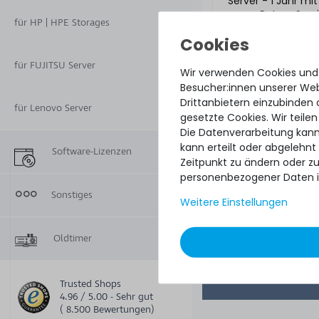
Server - 1 Jahr mi
Return Serv
für HP | HPE Storages
für FUJITSU Server
Wir verwenden Cookies und
Besucher:innen unserer Webs
Drittanbietern einzubinden 
für Lenovo Server
gesetzte Cookies. Wir teilen
Die Datenverarbeitung kann
kann erteilt oder abgelehnt
Software-Lizenzen
Zeitpunkt zu ändern oder z
personenbezogener Daten i
97,99 € 
Sonstiges
Weitere Einstellungen
Oldtimer
Trusted Shops
4.96 / 5.00 - Sehr gut
( 8.500 Bewertungen)