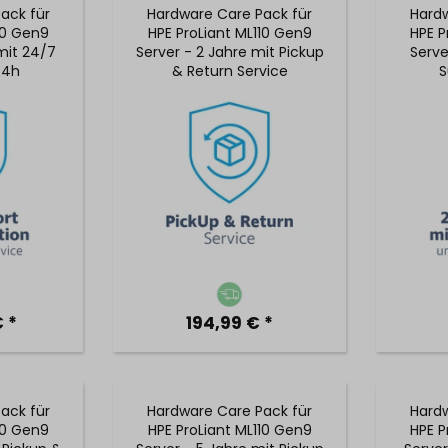
ack für
Hardware Care Pack für
Hardw
10 Gen9
HPE ProLiant ML110 Gen9
HPE P
mit 24/7
Server - 2 Jahre mit Pickup
Serve
 4h
& Return Service
S
Vor-Ort-
Reakti
€ *
194,99 € *
ack für
Hardware Care Pack für
Hardw
10 Gen9
HPE ProLiant ML110 Gen9
HPE P