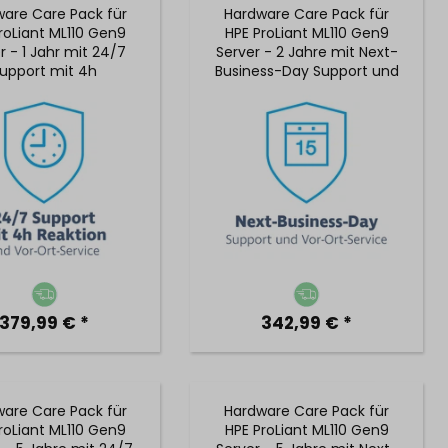
are Care Pack für
Hardware Care Pack für
roLiant ML110 Gen9
HPE ProLiant ML110 Gen9
r - 1 Jahr mit 24/7
Server - 2 Jahre mit Next-
upport mit 4h
Business-Day Support und
onszeit und Vor-Ort-
5x9 Vor-Ort-Service
Service
379,99 € *
342,99 € *
are Care Pack für
Hardware Care Pack für
roLiant ML110 Gen9
HPE ProLiant ML110 Gen9