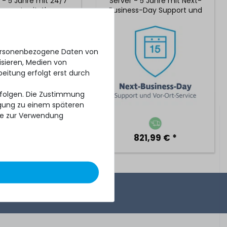
 - 5 Jahre mit 24/7
Server - 5 Jahre mit Next-
upport mit 4h
Business-Day Support und
ionszeit & Vor-Ort-
5x9 Vor-Ort-Service
Service
personenbezogene Daten von
isieren, Medien von
beitung erfolgt erst durch
erfolgen. Die Zustimmung
ligung zu einem späteren
se zur Verwendung
1.735,99 € *
821,99 € *