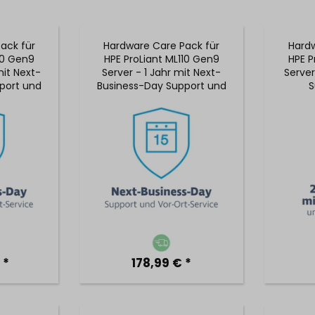
ack für
Hardware Care Pack für
Hardw
10 Gen9
HPE ProLiant ML110 Gen9
HPE P
mit Next-
Server - 1 Jahr mit Next-
Server
port und
Business-Day Support und
S
ervice
5x9 Vor-Ort-Service
Reakt
 *
178,99 € *