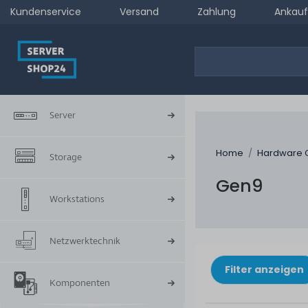
Kundenservice
Versand
Zahlung
Ankauf
Server
Home
Hardware 
Storage
Gen9
Workstations
Netzwerktechnik
Filter anzeigen
Komponenten