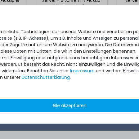
t Pickup &
Server - 5 Jahre mit Pickup
Server
ice
& Return Service
S
Reakt
 ähnliche Technologien auf unserer Website und verarbeiten 
eite (z.B. IP-Adresse), um z.B. Inhalte und Anzeigen zu personal
oder Zugriffe auf unsere Website zu analysieren. Die Datenverar
 diese Daten mit Dritten, die wir in den Einstellungen benennen.
 mit Einwilligung oder aufgrund eines berechtigten Interesses 
 werden. Es besteht das Recht, nicht einzuwilligen und die Einwil
u widerrufen. Beachten Sie unser
Impressum
und weitere Hinwei
n unserer
Daten­schutz­erklärung
.
*
455,99 € *
Alle akzeptieren