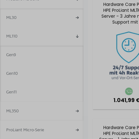
Hardware Care P
HPE ProLiant ML1
Server - 3 Jahre 
ML30
Support mit
Reaktionszeit & 
Service
ML110
Gen9
Gen10
Gen11
1.041,99 
ML350
Hardware Care P
ProLiant Micro-Serie
HPE ProLiant ML1