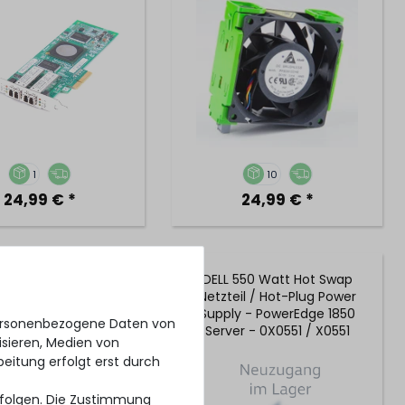
PFB0812DHE
1
10
24,99 € *
24,99 € *
 Front Control Panel
DELL 550 Watt Hot Swap
USB Power Assembly -
Netzteil / Hot-Plug Power
IMERGY RX300 S7
Supply - PowerEdge 1850
personenbezogene Daten von
FF) - A3C40124712 /
Server - 0X0551 / X0551
isieren, Medien von
A3C40124893
beitung erfolgt erst durch
erfolgen. Die Zustimmung