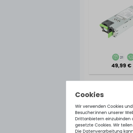
21
49,99 € 
IBM 460 Watt H
Netzteil / Hot-Pl
Supply - x3550 x3
Wir verwenden Cookies und
x3530 M4 / x32
Besucher:innen unserer Webs
69Y5906 / 69
Drittanbietern einzubinden 
gesetzte Cookies. Wir teilen
Die Datenverarbeitung kann