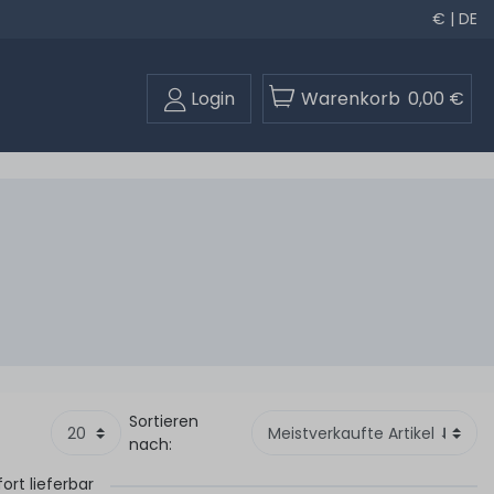
€ | DE
Login
Warenkorb
0,00 €
Sortieren
nach:
fort lieferbar