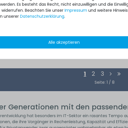
 werden. Es besteht das Recht, nicht einzuwilligen und die Einwil
u widerrufen. Beachten Sie unser
Impressum
und weitere Hinwei
n unserer
Daten­schutz­erklärung
.
8
Alle akzeptieren
*
24,99 € *
1
2
3
Seite: 1 / 8
rer Generationen mit den passenden
erentwicklung hat besonders im IT-Sektor ein rasantes Tempo
en, die ihre Vorgänger in Rechenleistung, Kapazität und Effizien
r Privatanwender zwar ausgeprägter wahrnehmbar als etwa bei 