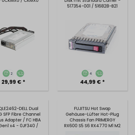
 - 0CKMX0 / CKMX0
Disk mit Standard Carrier -
517354-001 / 516828-B21
2
4
29,99 € *
44,99 € *
QLE2462-DELL Dual
FUJITSU Hot Swap
G SFP Fibre Channel
Gehäuse-Lüfter Hot-Plug
us Adapter / FC HBA
Chassis Fan PRIMERGY
Gen1 x4 - 0JF340 /
RX600 S5 S6 RX4770 M1 M2
JF340 (HP)
M3 A3C40113970