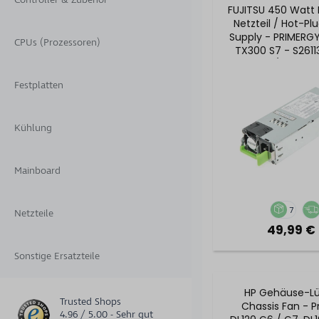
FUJITSU 450 Watt
Netzteil / Hot-Pl
Supply - PRIMERG
CPUs (Prozessoren)
TX300 S7 - S261
V50 / A3C4012
Festplatten
Kühlung
Mainboard
7
Netzteile
49,99 € 
Sonstige Ersatzteile
HP Gehäuse-Lü
Trusted Shops
Chassis Fan - P
4.96 / 5.00 - Sehr gut