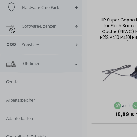
Hardware Care Pack
HP Super Capaci
für Flash Backe
Software-Lizenzen
Cache (FBWC) M
P212 P410 P410i P4
587324-001 / 57
Sonstiges
Oldtimer
Geräte
Arbeitsspeicher
348
19,99 € 
Adapterkarten
Controller & Zubehör