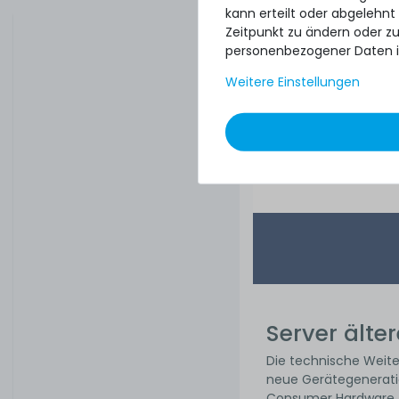
kann erteilt oder abgelehnt
Zeitpunkt zu ändern oder z
personenbezogener Daten i
Weitere Einstellungen
1
29,99 € 
Server älte
Die technische Weit
neue Gerätegeneration
Consumer Hardware fü