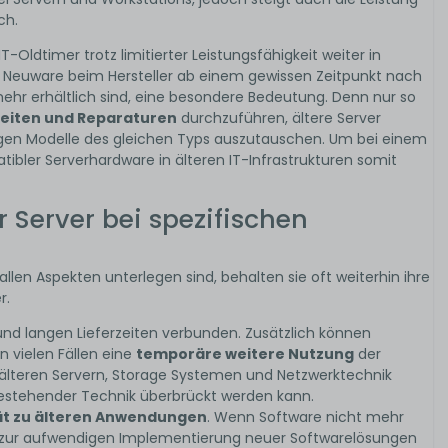
ch.
Oldtimer trotz limitierter Leistungsfähigkeit weiter in
als Neuware beim Hersteller ab einem gewissen Zeitpunkt nach
ehr erhältlich sind, eine besondere Bedeutung. Denn nur so
eiten und Reparaturen
durchzuführen, ältere Server
egen Modelle des gleichen Typs auszutauschen. Um bei einem
tibler Serverhardware in älteren IT-Infrastrukturen somit
r Server bei spezifischen
en Aspekten unterlegen sind, behalten sie oft weiterhin ihre
r.
nd langen Lieferzeiten verbunden. Zusätzlich können
n vielen Fällen eine
temporäre weitere Nutzung
der
 älteren Servern, Storage Systemen und Netzwerktechnik
 bestehender Technik überbrückt werden kann.
ät zu älteren Anwendungen
. Wenn Software nicht mehr
bis zur aufwendigen Implementierung neuer Softwarelösungen