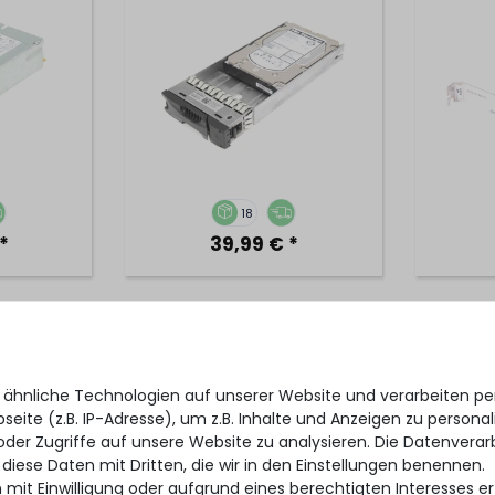
18
*
39,99 € *
ot Swap
Sun ORACLE Heatsink /
FUJITSU
ug Power
CPU-Kühler - für X4270 M3,
/ UID 
650 M3 /
X3-2, X5-2 - 7026486
PR
 ähnliche Technologien auf unserer Website und verarbeiten 
50 M5 -
(16xS
eite (z.B. IP-Adresse), um z.B. Inhalte und Anzeigen zu personal
Y5907
oder Zugriffe auf unsere Website zu analysieren. Die Datenverar
 diese Daten mit Dritten, die wir in den Einstellungen benennen.
 mit Einwilligung oder aufgrund eines berechtigten Interesses 