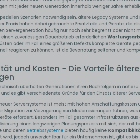
ngen mit jeder neuen Generation innerhalb weniger Jahre erhebli
eziellen Szenarien notwendig sein, ältere Legacy Systeme und IT-
 der Praxis haben dabei gebrauchte Ersatzteile und Geräte, die 
en Servergeneration häufig nur noch sehr begrenzt oder nicht m
ür einen zuverlässigen Dauerbetrieb erforderlichen
Wartungsarb
üsten oder im Fall eines größeren Defekts komplette Geräte g
nell reagieren zu können, ist die Bevorratung seltener und kompa
tät und Kosten - Die Vorteile ältere
ngen
chnisch überholten Generationen ihren Nachfolgern in nahezu all
und es gibt verschiedenste Gründe für den Einsatz älterer Serve
n neuer Serversysteme ist meist mit hohen Anschaffungskosten u
r Migration zur Verzögerung von Modernisierungen führen, was i
räte erfordert. Besonders im Fall gesamter Infrastrukturen aus
alisierung einen langwierigen Planungsprozess mit sich, der mit
e und deren
Betriebssysteme
bieten häufig keine
Kompatibilit
t wird, jedoch unverzichtbar für ein Unternehmen ist, gibt es 