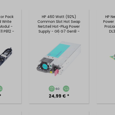
tor Pack
HP 460 Watt (92%)
HP Ne
d Write
Common Slot Hot Swap
Power 
odul -
Netzteil Hot-Plug Power
ProLi
11 P812 -
Supply - G6 G7 Gen8 -
DL3
1436-002
511777-001 / 503296-B21
60
*
24,99 € *