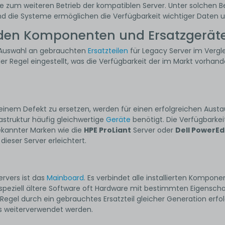
ve zum weiteren Betrieb der kompatiblen Server. Unter solchen 
nd die Systeme ermöglichen die Verfügbarkeit wichtiger Daten 
den Komponenten und Ersatzgeräte f
e Auswahl an gebrauchten
Ersatzteilen
für Legacy Server im Vergl
er Regel eingestellt, was die Verfügbarkeit der im Markt vorhan
 einem Defekt zu ersetzen, werden für einen erfolgreichen Austa
astruktur häufig gleichwertige
Geräte
benötigt. Die Verfügbarkei
ekannter Marken wie die
HPE ProLiant
Server oder
Dell PowerE
dieser Server erleichtert.
ervers ist das
Mainboard
. Es verbindet alle installierten Komp
peziell ältere Software oft Hardware mit bestimmten Eigenscha
 Regel durch ein gebrauchtes Ersatzteil gleicher Generation e
s weiterverwendet werden.