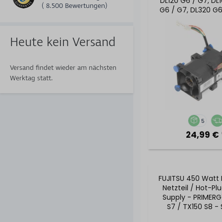
DL120 G6 / G7, DL
( 8.500 Bewertungen)
G6 / G7, DL320 G6
- 519711-0
Heute kein Versand
Versand findet wieder am nächsten
Werktag statt.
5
24,99 € 
FUJITSU 450 Watt
Netzteil / Hot-Pl
Supply - PRIMER
S7 / TX150 S8 - 
E575-V52 A3C40