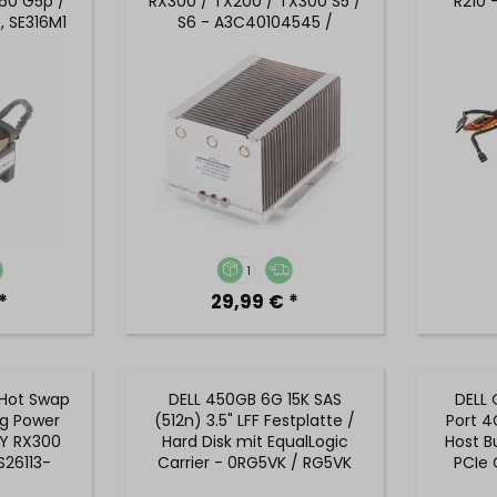
160 G5p /
RX300 / TX200 / TX300 S5 /
R210
, SE316M1
S6 - A3C40104545 /
01
V26898-B888-V2
1
*
29,99 € *
 Hot Swap
DELL 450GB 6G 15K SAS
DELL 
ug Power
(512n) 3.5" LFF Festplatte /
Port 4
GY RX300
Hard Disk mit EqualLogic
Host B
S26113-
Carrier - 0RG5VK / RG5VK
PCIe 
161429