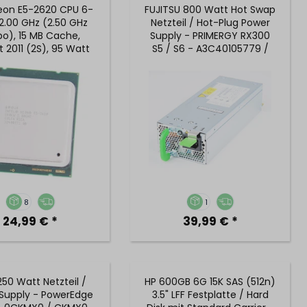
Xeon E5-2620 CPU 6-
FUJITSU 800 Watt Hot Swap
2.00 GHz (2.50 GHz
Netzteil / Hot-Plug Power
bo), 15 MB Cache,
Supply - PRIMERGY RX300
 2011 (2S), 95 Watt
S5 / S6 - A3C40105779 /
TDP - SR0KW
S26113-E555-V50
8
1
24,99 € *
39,99 € *
250 Watt Netzteil /
HP 600GB 6G 15K SAS (512n)
Supply - PowerEdge
3.5" LFF Festplatte / Hard