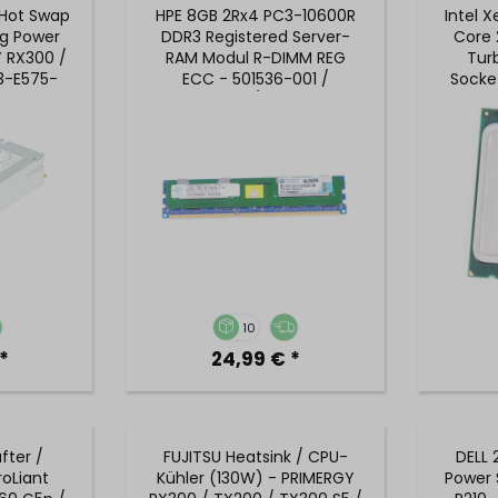
 Hot Swap
HPE 8GB 2Rx4 PC3-10600R
Intel 
ug Power
DDR3 Registered Server-
Core 
Y RX300 /
RAM Modul R-DIMM REG
Tur
13-E575-
ECC - 501536-001 /
Socket
1110
500205-071 / 500662-B21
10
*
24,99 € *
fter /
FUJITSU Heatsink / CPU-
DELL 
roLiant
Kühler (130W) - PRIMERGY
Power 