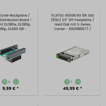
tzteil-Backplane /
FUJITSU 450GB 6G 10K SAS
Distribution Board -
(512n) 2.5" SFF Festplatte /
ant DL380e, DL380p,
Hard Disk mit S-Series
85p, DL560 G8 -
Carrier - 10601185677 /
662528-001
A3C40120417
11
7
9,99 € *
49,99 € *