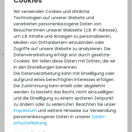
ca. 3-7 Tage*
Wir verwenden Cookies und ähnliche
2.819,99 € *
Technologien auf unserer Website und
verarbeiten personenbezogene Daten von
Besucher:innen unserer Webseite (z.B. IP-Adresse),
um z.B. Inhalte und Anzeigen zu personalisieren,
Medien von Drittanbietern einzubinden oder
Zugriffe auf unsere Website zu analysieren. Die
Datenverarbeitung erfolgt erst durch gesetzte
Cookies. Wir teilen diese Daten mit Dritten, die wir
Microsoft Windows Server 2025 Standard für 68 Kerne
in den Einstellungen benennen.
(68-Core Lizenzpaket, OPL Volumenlizenz)
Die Datenverarbeitung kann mit Einwilligung oder
aufgrund eines berechtigten Interesses erfolgen.
Die Zustimmung kann erteilt oder abgelehnt
werden. Es besteht das Recht, nicht einzuwilligen
ca. 3-7 Tage*
und die Einwilligung zu einem späteren Zeitpunkt
3.994,99 € *
zu ändern oder zu widerrufen. Beachten Sie unser
Impressum
und weitere Hinweise zur Verwendung
personenbezogener Daten in unserer
Daten­
schutz­erklärung
.