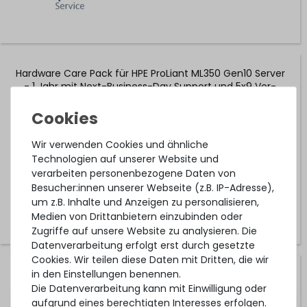
Hardware Care Pack für HPE ProLiant ML350 Gen10 Server
- 1 Jahr mit Next-Business-Day Support und 5x9 Vor-
Ort-Service
1-2 Tage*
Wir verwenden Cookies und ähnliche
278,99 € *
Technologien auf unserer Website und
verarbeiten personenbezogene Daten von
Besucher:innen unserer Webseite (z.B. IP-Adresse),
um z.B. Inhalte und Anzeigen zu personalisieren,
Medien von Drittanbietern einzubinden oder
Zugriffe auf unsere Website zu analysieren. Die
Datenverarbeitung erfolgt erst durch gesetzte
Cookies. Wir teilen diese Daten mit Dritten, die wir
Hardware Care Pack für HPE ProLiant ML350 Gen10 Server
in den Einstellungen benennen.
- 5 Jahre mit Pickup & Return Service
Die Datenverarbeitung kann mit Einwilligung oder
aufgrund eines berechtigten Interesses erfolgen.