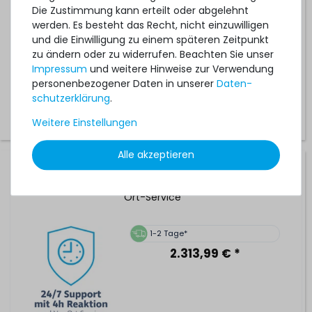
Die Zustimmung kann erteilt oder abgelehnt
werden. Es besteht das Recht, nicht einzuwilligen
1-2 Tage*
und die Einwilligung zu einem späteren Zeitpunkt
849,99 € *
zu ändern oder zu widerrufen. Beachten Sie unser
Impressum
und weitere Hinweise zur Verwendung
personenbezogener Daten in unserer
Daten­
schutz­erklärung
.
Weitere Einstellungen
Alle akzeptieren
Hardware Care Pack für HPE ProLiant ML350 Gen10 Server
- 5 Jahre mit 24/7 Support mit 4h Reaktionszeit & Vor-
Ort-Service
1-2 Tage*
2.313,99 € *