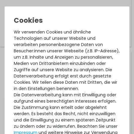
9
Stück sofort lieferbar
1-2 Tage*
14,99 € *
Wir verwenden Cookies und ähnliche
Technologien auf unserer Website und
verarbeiten personenbezogene Daten von
Besucher:innen unserer Webseite (z.B. IP-Adresse),
um z.B. Inhalte und Anzeigen zu personalisieren,
QLogic 16G SFP+ Modul / Optical Transceiver - 850nm
Medien von Drittanbietern einzubinden oder
Short Wave - JSH-14SWAA1-QL
Zugriffe auf unsere Website zu analysieren. Die
Datenverarbeitung erfolgt erst durch gesetzte
Cookies. Wir teilen diese Daten mit Dritten, die wir
4
Stück sofort lieferbar
in den Einstellungen benennen.
Die Datenverarbeitung kann mit Einwilligung oder
1-2 Tage*
aufgrund eines berechtigten Interesses erfolgen.
14,99 € *
Die Zustimmung kann erteilt oder abgelehnt
werden. Es besteht das Recht, nicht einzuwilligen
und die Einwilligung zu einem späteren Zeitpunkt
zu ändern oder zu widerrufen. Beachten Sie unser
Impressum
und weitere Hinweise zur Verwendung