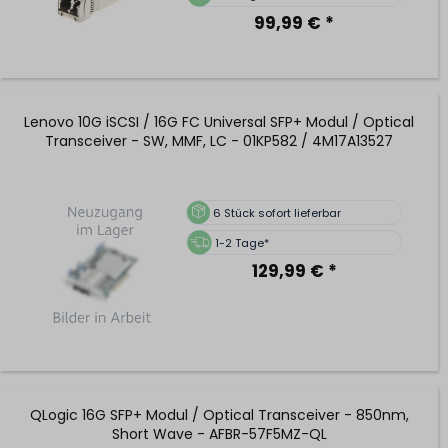
99,99 € *
Lenovo 10G iSCSI / 16G FC Universal SFP+ Modul / Optical
Transceiver - SW, MMF, LC - 01KP582 / 4M17A13527
6
Stück sofort lieferbar
1-2 Tage*
129,99 € *
QLogic 16G SFP+ Modul / Optical Transceiver - 850nm,
Short Wave - AFBR-57F5MZ-QL