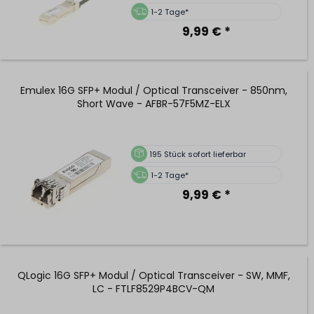
1-2 Tage*
9,99 € *
Emulex 16G SFP+ Modul / Optical Transceiver - 850nm,
Short Wave - AFBR-57F5MZ-ELX
195
Stück sofort lieferbar
1-2 Tage*
9,99 € *
QLogic 16G SFP+ Modul / Optical Transceiver - SW, MMF,
LC - FTLF8529P4BCV-QM