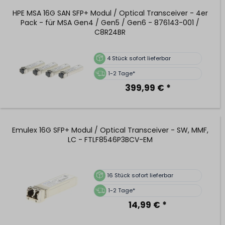
HPE MSA 16G SAN SFP+ Modul / Optical Transceiver - 4er
Pack - für MSA Gen4 / Gen5 / Gen6 - 876143-001 /
C8R24BR
4
Stück sofort lieferbar
1-2 Tage*
399,99 € *
Emulex 16G SFP+ Modul / Optical Transceiver - SW, MMF,
LC - FTLF8546P3BCV-EM
16
Stück sofort lieferbar
1-2 Tage*
14,99 € *