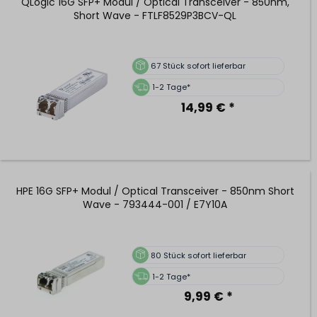
QLogic 16G SFP+ Modul / Optical Transceiver - 850nm,
Short Wave - FTLF8529P3BCV-QL
67
Stück sofort lieferbar
1-2 Tage*
14,99 € *
HPE 16G SFP+ Modul / Optical Transceiver - 850nm Short
Wave - 793444-001 / E7Y10A
80
Stück sofort lieferbar
1-2 Tage*
9,99 € *