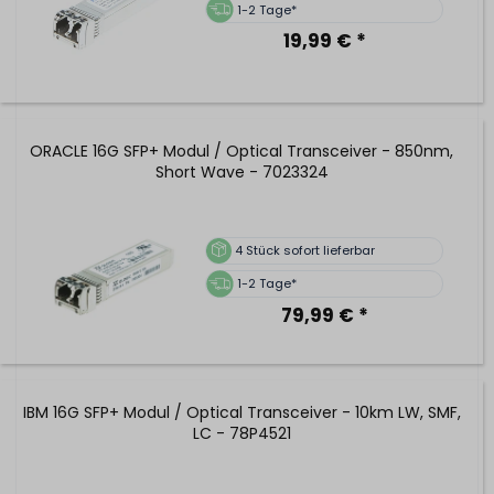
1-2 Tage*
19,99 € *
ORACLE 16G SFP+ Modul / Optical Transceiver - 850nm,
Short Wave - 7023324
4
Stück sofort lieferbar
1-2 Tage*
79,99 € *
IBM 16G SFP+ Modul / Optical Transceiver - 10km LW, SMF,
LC - 78P4521