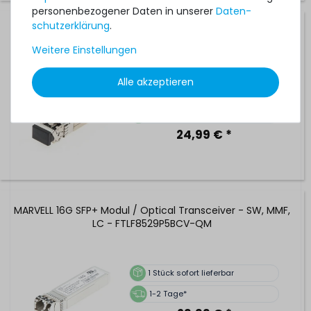
personenbezogener Daten in unserer
Daten­
schutz­erklärung
.
HPE 16G SFP+ Modul / Optical Transceiver - 850nm Short
Wave - 680536-001 / QW923A
Weitere Einstellungen
Alle akzeptieren
32
Stück sofort lieferbar
1-2 Tage*
24,99 € *
MARVELL 16G SFP+ Modul / Optical Transceiver - SW, MMF,
LC - FTLF8529P5BCV-QM
1
Stück sofort lieferbar
1-2 Tage*