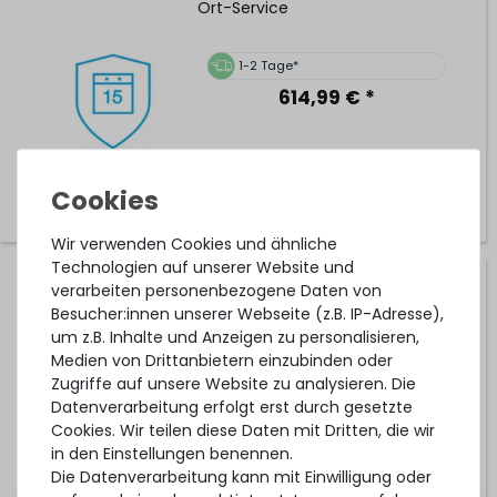
Ort-Service
1-2 Tage*
614,99 € *
Wir verwenden Cookies und ähnliche
Technologien auf unserer Website und
verarbeiten personenbezogene Daten von
Hardware Care Pack für DELL PowerEdge R720xd Server -
1 Jahr mit Pickup & Return Service
Besucher:innen unserer Webseite (z.B. IP-Adresse),
um z.B. Inhalte und Anzeigen zu personalisieren,
Medien von Drittanbietern einzubinden oder
Zugriffe auf unsere Website zu analysieren. Die
1-2 Tage*
Datenverarbeitung erfolgt erst durch gesetzte
218,99 € *
Cookies. Wir teilen diese Daten mit Dritten, die wir
in den Einstellungen benennen.
Die Datenverarbeitung kann mit Einwilligung oder