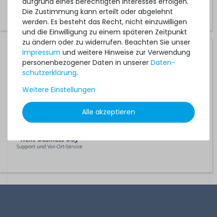
aufgrund eines berechtigten Interesses erfolgen.
Die Zustimmung kann erteilt oder abgelehnt
werden. Es besteht das Recht, nicht einzuwilligen
und die Einwilligung zu einem späteren Zeitpunkt
zu ändern oder zu widerrufen. Beachten Sie unser
Hardware Care Pack für DELL PowerEdge R720xd Server -
Impressum
und weitere Hinweise zur Verwendung
1 Jahr mit Next-Business-Day Support und 5x9 Vor-Ort-
personenbezogener Daten in unserer
Daten­
Service
schutz­erklärung
.
Weitere Einstellungen
1-2 Tage*
321,99 € *
Alle akzeptieren