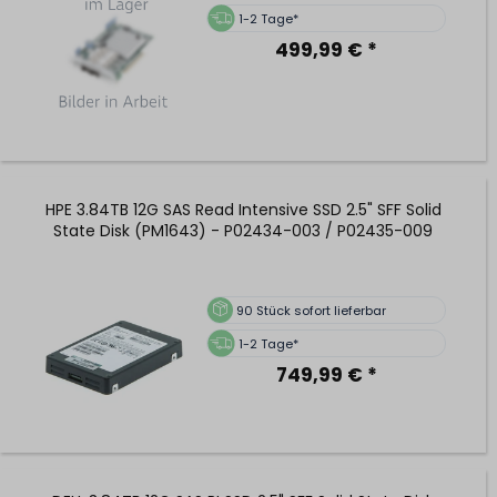
1-2 Tage*
499,99 € *
HPE 3.84TB 12G SAS Read Intensive SSD 2.5" SFF Solid
State Disk (PM1643) - P02434-003 / P02435-009
90
Stück sofort lieferbar
1-2 Tage*
749,99 € *