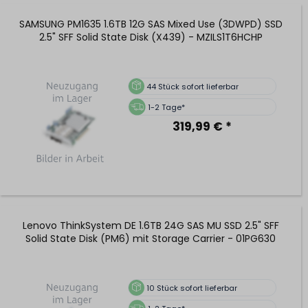
SAMSUNG PM1635 1.6TB 12G SAS Mixed Use (3DWPD) SSD
2.5" SFF Solid State Disk (X439) - MZILS1T6HCHP
44
Stück sofort lieferbar
1-2 Tage*
319,99 € *
Lenovo ThinkSystem DE 1.6TB 24G SAS MU SSD 2.5" SFF
Solid State Disk (PM6) mit Storage Carrier - 01PG630
10
Stück sofort lieferbar