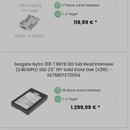
17
Stück sofort lieferbar
1-2 Tage*
119,99 € *
Seagate Nytro 3131 7.68TB 12G SAS Read Intensive
(0.8DWPD) SSD 2.5" SFF Solid State Disk (X319) -
XS7680TE70004
39
Stück sofort lieferbar
1-2 Tage*
1.299,99 € *