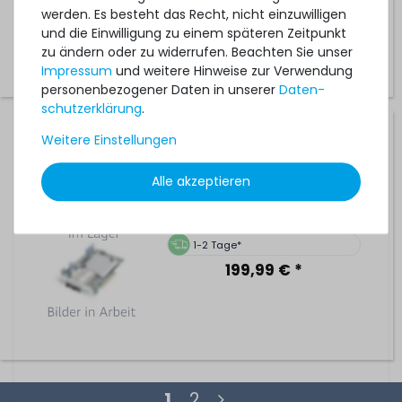
werden. Es besteht das Recht, nicht einzuwilligen
1-2 Tage*
und die Einwilligung zu einem späteren Zeitpunkt
749,99 € *
zu ändern oder zu widerrufen. Beachten Sie unser
Impressum
und weitere Hinweise zur Verwendung
personenbezogener Daten in unserer
Daten­
schutz­erklärung
.
IBM 800GB 12G SAS Write Intensive SSD 2.5" SFF Solid
Weitere Einstellungen
State Disk (1200.2) - 01AC601 / 01EJ042
Alle akzeptieren
4
Stück sofort lieferbar
1-2 Tage*
199,99 € *
1
2