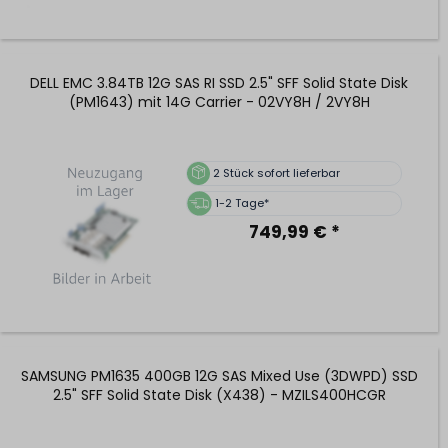
DELL EMC 3.84TB 12G SAS RI SSD 2.5" SFF Solid State Disk
(PM1643) mit 14G Carrier - 02VY8H / 2VY8H
2
Stück sofort lieferbar
1-2 Tage*
749,99 € *
SAMSUNG PM1635 400GB 12G SAS Mixed Use (3DWPD) SSD
2.5" SFF Solid State Disk (X438) - MZILS400HCGR