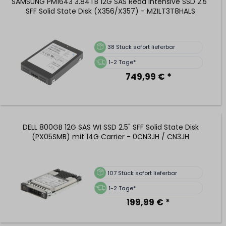
SAMSUNG PM1643 3.84TB 12G SAS Read Intensive SSD 2.5"
SFF Solid State Disk (X356/X357) - MZILT3T8HALS
38
Stück sofort lieferbar
1-2 Tage*
749,99 € *
DELL 800GB 12G SAS WI SSD 2.5" SFF Solid State Disk
(PX05SMB) mit 14G Carrier - 0CN3JH / CN3JH
107
Stück sofort lieferbar
1-2 Tage*
199,99 € *