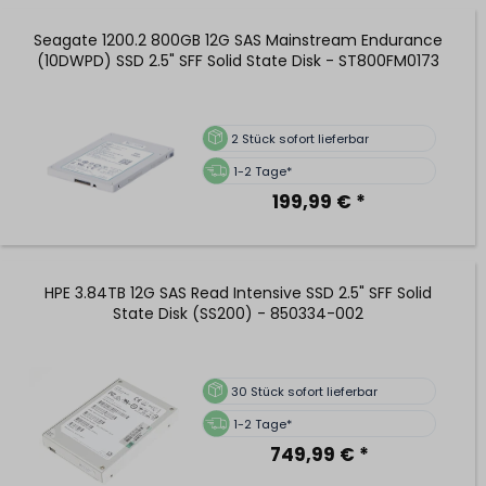
Seagate 1200.2 800GB 12G SAS Mainstream Endurance
(10DWPD) SSD 2.5" SFF Solid State Disk - ST800FM0173
2
Stück sofort lieferbar
1-2 Tage*
199,99 € *
HPE 3.84TB 12G SAS Read Intensive SSD 2.5" SFF Solid
State Disk (SS200) - 850334-002
30
Stück sofort lieferbar
1-2 Tage*
749,99 € *