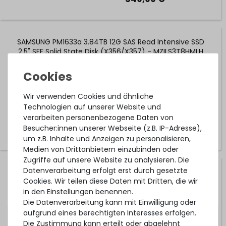
SAMSUNG PM1633a 3.84TB 12G SAS Read Intensive SSD
2.5" SFF Solid State Disk (X356/X357) - MZILS3T8HMLH
25
Stück sofort lieferbar
Wir verwenden Cookies und ähnliche
1-2 Tage*
Technologien auf unserer Website und
749,99 € *
verarbeiten personenbezogene Daten von
Besucher:innen unserer Webseite (z.B. IP-Adresse),
um z.B. Inhalte und Anzeigen zu personalisieren,
Medien von Drittanbietern einzubinden oder
Zugriffe auf unsere Website zu analysieren. Die
Datenverarbeitung erfolgt erst durch gesetzte
Seagate Nytro 3131 3.84TB 12G SAS Read Intensive
Cookies. Wir teilen diese Daten mit Dritten, die wir
(0.8DWPD) SSD 2.5" SFF Solid State Disk (X357) -
XS3840TE70004
in den Einstellungen benennen.
Die Datenverarbeitung kann mit Einwilligung oder
aufgrund eines berechtigten Interesses erfolgen.
27
Stück sofort lieferbar
Die Zustimmung kann erteilt oder abgelehnt