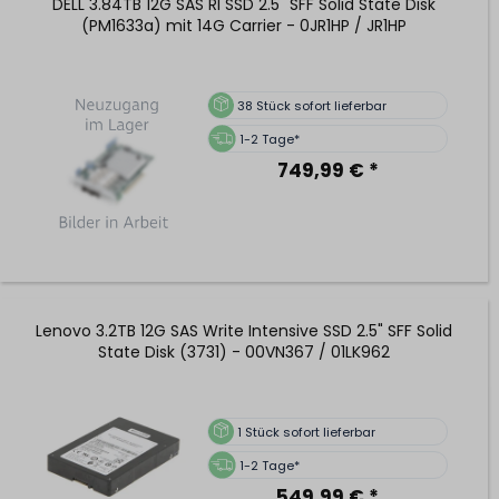
DELL 3.84TB 12G SAS RI SSD 2.5" SFF Solid State Disk
(PM1633a) mit 14G Carrier - 0JR1HP / JR1HP
38
Stück sofort lieferbar
1-2 Tage*
749,99 € *
Lenovo 3.2TB 12G SAS Write Intensive SSD 2.5" SFF Solid
State Disk (3731) - 00VN367 / 01LK962
1
Stück sofort lieferbar
1-2 Tage*
549,99 € *