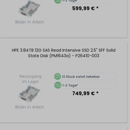
1-2 Tage*
599,99 € *
HPE 3.84TB 12G SAS Read Intensive SSD 2.5" SFF Solid
State Disk (PM1643a) - P26410-003
13
Stück sofort lieferbar
1-2 Tage*
749,99 € *