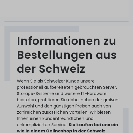
10
Stück sofort lieferbar
1-2 Tage*
HPE Apollo 4510 Gen10 (60xLFF) Base Storage Server
mit 2x Xeon Gold 5215 10-Core 2.50 GHz, 32 GB DDR4
3.629,99 € *
RAM
Informationen zu
8
Stück sofort lieferbar
Bestellungen aus
1-2 Tage*
der Schweiz
Upgrades verfügbar
Lenovo ThinkSystem ST45 V3 Mini Tower Server mit
1.649,99 € *
AMD EPYC 4124P 4-Core 3.80 GHz, 16 GB DDR5 RAM, 512
Wenn Sie als Schweizer Kunde unsere
GB NVMe
professionell aufbereiteten gebrauchten Server,
Storage-Systeme und weitere IT-Hardware
4
Stück sofort lieferbar
bestellen, profitieren Sie dabei neben der großen
HPE ProLiant DL380 Gen10 (24xSFF) Base Rack Server
Auswahl und den günstigen Preisen auch von
mit 2x Xeon Gold 6134 8-Core 3.20 GHz, 32 GB DDR4
1-2 Tage*
RAM
zahlreichen zusätzlichen Vorteilen. Wir bieten
1.899,99 € *
Ihnen einen kundenfreundlichen und
unkomplizierten Service.
Sie kaufen bei uns ein
13
Stück sofort lieferbar
wie in einem Onlineshop in der Schweiz.