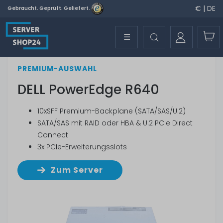
€ | DE
Gebraucht. Geprüft. Geliefert.
☰
PREMIUM-AUSWAHL
DELL PowerEdge R640
10xSFF Premium-Backplane (SATA/SAS/U.2)
SATA/SAS mit RAID oder HBA & U.2 PCIe Direct
Connect
3x PCIe-Erweiterungsslots
Zum Server