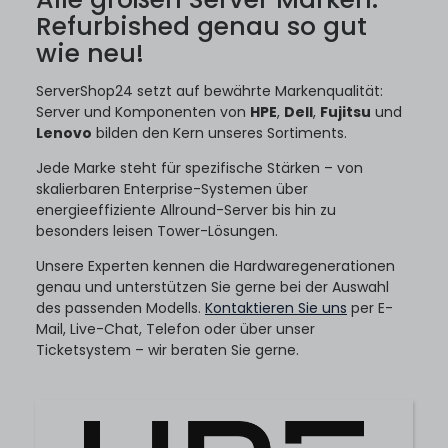
Refurbished genau so gut
1.799,99 € *
wie neu!
ServerShop24 setzt auf bewährte Markenqualität:
HPE ProLiant DL360 Gen10 Plus (8xSFF) Base Rack
Server und Komponenten von
HPE
,
Dell
,
Fujitsu
und
Server mit 2x Xeon Silver 4309Y 8-Core 2.80 GHz, 32
Lenovo
bilden den Kern unseres Sortiments.
GB DDR4 RAM
Jede Marke steht für spezifische Stärken – von
skalierbaren Enterprise-Systemen über
2
Stück sofort lieferbar
energieeffiziente Allround-Server bis hin zu
1-2 Tage*
besonders leisen Tower-Lösungen.
2.759,99 € *
Unsere Experten kennen die Hardwaregenerationen
genau und unterstützen Sie gerne bei der Auswahl
des passenden Modells.
Kontaktieren Sie uns
per E-
Mail, Live-Chat, Telefon oder über unser
DELL EMC PowerEdge R750xs (8xLFF/RC0) Performance
Ticketsystem – wir beraten Sie gerne.
Rack Server mit 2x Xeon Gold 5318Y 24-Core 2.10 GHz,
32 GB DDR4 RAM
5
Stück sofort lieferbar