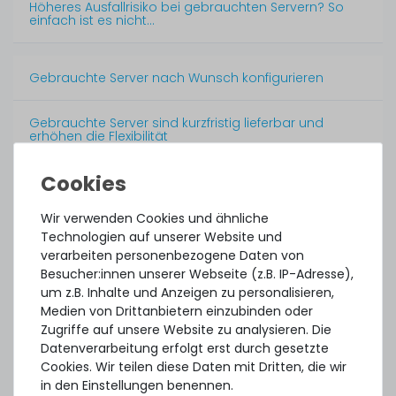
Höheres Ausfallrisiko bei gebrauchten Servern? So
Midi Tower Server (8xLFF/SAS-HBA) Base mit Intel Xeon
einfach ist es nicht…
E-2336 6-Core 2.90 GHz, 16 GB DDR4 RAM, 1 TB SSD
Gebrauchte Server nach Wunsch konfigurieren
Intel Xeon E
3
Stück sofort lieferbar
Gebrauchte Server sind kurzfristig lieferbar und
erhöhen die Flexibilität
1-2 Tage*
1.889,99 € *
Das sind die Vorteile gebrauchter Server gegenüber
Neuware
Wir verwenden Cookies und ähnliche
Technologien auf unserer Website und
Nachhaltig für Budget & Umwelt
verarbeiten personenbezogene Daten von
HP Z2 G5 Tower Workstation mit Intel Xeon W-1250 6-
Besucher:innen unserer Webseite (z.B. IP-Adresse),
Core 3.30 GHz, 16 GB DDR4 RAM, 480 GB SATA SSD
um z.B. Inhalte und Anzeigen zu personalisieren,
Umgehen Sie den Preisverfall von Neuware mit
gebrauchten Servern
Medien von Drittanbietern einzubinden oder
Zugriffe auf unsere Website zu analysieren. Die
Datenverarbeitung erfolgt erst durch gesetzte
12
Stück sofort lieferbar
Sparen Sie auch bei Storage-Systemen und weiterer
Cookies. Wir teilen diese Daten mit Dritten, die wir
Hardware
1-2 Tage*
in den Einstellungen benennen.