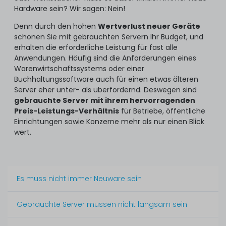
FC SAN Storage System - S1H42AR
Hardware sein? Wir sagen: Nein!
FUJITSU PRIMERGY RX2540 M5 (8xSFF/SR) Base Rack
Denn durch den hohen
Wertverlust neuer Geräte
Server mit 2x Xeon Gold 6226 12-Core 2.70 GHz, 32 GB
schonen Sie mit gebrauchten Servern Ihr Budget, und
DDR4 RAM
2
Stück sofort lieferbar
erhalten die erforderliche Leistung für fast alle
Anwendungen. Häufig sind die Anforderungen eines
1-2 Tage*
Warenwirtschaftssystems oder einer
21
Stück sofort lieferbar
8.499,99 € *
Buchhaltungssoftware auch für einen etwas älteren
1-2 Tage*
Server eher unter- als überfordernd. Deswegen sind
1.009,99 € *
gebrauchte Server mit ihrem hervorragenden
Preis-Leistungs-Verhältnis
für Betriebe, öffentliche
FUJITSU PRIMERGY RX2540 M6 (8xSFF) Entry SATA Rack
Einrichtungen sowie Konzerne mehr als nur einen Blick
Server mit Intel Xeon Silver 4309Y 8-Core 2.80 GHz, 32
wert.
GB DDR4 RAM
9
Stück sofort lieferbar
1-2 Tage*
Es muss nicht immer Neuware sein
2.029,99 € *
Gebrauchte Server müssen nicht langsam sein