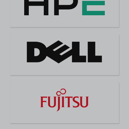
1-2 Tage*
5.849,99 € *
Lenovo ThinkStation P620 Workstation mit AMD
Threadripper PRO 3975WX 32-Core 3.50 GHz, 128 GB
DDR4 RAM, RTX 3080
RTX 3080
3
Stück sofort lieferbar
1-2 Tage*
2.999,99 € *
DELL PowerEdge R230 (4xLFF) ZFS-ready Rack Server
mit Intel Xeon E3-1240v6 4-Core 3.70 GHz, 16 GB DDR4