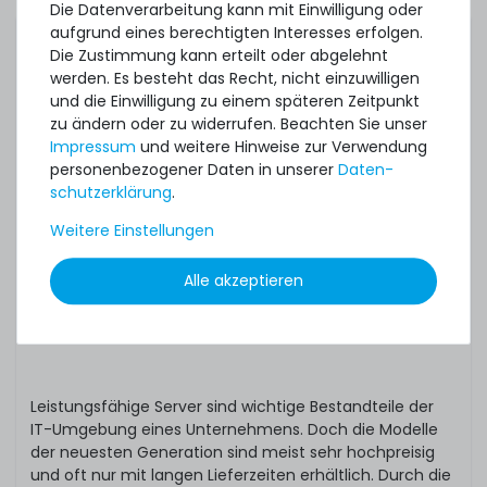
649,99 € *
Die Datenverarbeitung kann mit Einwilligung oder
aufgrund eines berechtigten Interesses erfolgen.
Die Zustimmung kann erteilt oder abgelehnt
werden. Es besteht das Recht, nicht einzuwilligen
Server kaufen Sie
und die Einwilligung zu einem späteren Zeitpunkt
zu ändern oder zu widerrufen. Beachten Sie unser
am besten
HPE ProLiant DL360 Gen10 Plus (8xSFF/U.2) All-Flash
Impressum
und weitere Hinweise zur Verwendung
Server mit 2x Xeon Platinum 8380 40-Core 2.30 GHz,
personenbezogener Daten in unserer
Daten­
gebraucht
32 GB DDR4 RAM
schutz­erklärung
.
Weitere Einstellungen
Ihre Vorteile bei
All-Flash
4
Stück sofort lieferbar
Alle akzeptieren
ServerShop24.de
1-2 Tage*
7.549,99 € *
Leistungsfähige Server sind wichtige Bestandteile der
IT-Umgebung eines Unternehmens. Doch die Modelle
der neuesten Generation sind meist sehr hochpreisig
und oft nur mit langen Lieferzeiten erhältlich. Durch die