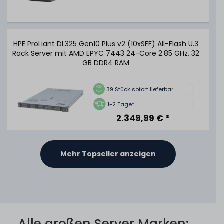
HPE ProLiant DL325 Gen10 Plus v2 (10xSFF) All-Flash U.3
Rack Server mit AMD EPYC 7443 24-Core 2.85 GHz, 32
GB DDR4 RAM
39
Stück sofort lieferbar
1-2 Tage*
2.349,99 € *
Mehr Topseller anzeigen
GIGABYTE G292-Z20 (8xDW) 8-Slot GPU-Ready Rack
Server mit AMD EPYC 7402P 24-Core 2.80 GHz, 32 GB
DDR4 RAM
36
Stück sofort lieferbar
Alle großen Server Marken:
1-2 Tage*