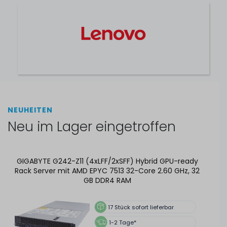
RAM
Short Depth
23
Stück sofort lieferbar
1-2 Tage*
429,99 € *
NEUHEITEN
Neu im Lager eingetroffen
DELL EMC PowerEdge R640 (10xSFF) Premium Rack
Server mit 2x Xeon Gold 6240 18-Core 2.60 GHz, 32 GB
DDR4 RAM
GIGABYTE G242-Z11 (4xLFF/2xSFF) Hybrid GPU-ready
24
Stück sofort lieferbar
Rack Server mit AMD EPYC 7513 32-Core 2.60 GHz, 32
GB DDR4 RAM
1-2 Tage*
1.099,99 € *
17
Stück sofort lieferbar
1-2 Tage*