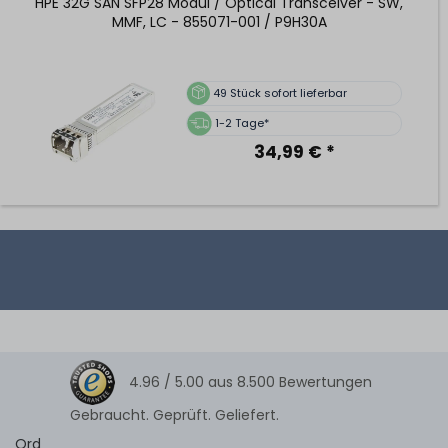
HPE 32G SAN SFP28 Modul / Optical Transceiver - SW,
MMF, LC - 855071-001 / P9H30A
49
Stück sofort lieferbar
1-2 Tage*
34,99 € *
4.96 /
5.00
aus
8.500
Bewertungen
Gebraucht. Geprüft. Geliefert.
Ord