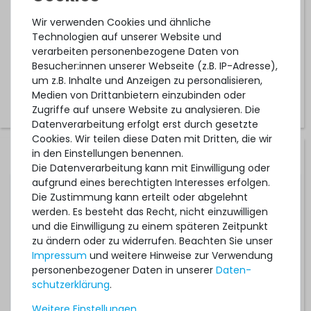
1-2 Tage*
Wir verwenden Cookies und ähnliche
1.692,99 € *
Technologien auf unserer Website und
verarbeiten personenbezogene Daten von
Besucher:innen unserer Webseite (z.B. IP-Adresse),
um z.B. Inhalte und Anzeigen zu personalisieren,
Medien von Drittanbietern einzubinden oder
Zugriffe auf unsere Website zu analysieren. Die
Datenverarbeitung erfolgt erst durch gesetzte
Cookies. Wir teilen diese Daten mit Dritten, die wir
in den Einstellungen benennen.
Hardware Care Pack für HPE ProLiant DL325 Gen10 Plus v2
Die Datenverarbeitung kann mit Einwilligung oder
Server - 3 Jahre mit Pickup & Return Service
aufgrund eines berechtigten Interesses erfolgen.
Die Zustimmung kann erteilt oder abgelehnt
werden. Es besteht das Recht, nicht einzuwilligen
1-2 Tage*
und die Einwilligung zu einem späteren Zeitpunkt
1.292,99 € *
zu ändern oder zu widerrufen. Beachten Sie unser
Impressum
und weitere Hinweise zur Verwendung
personenbezogener Daten in unserer
Daten­
schutz­erklärung
.
Weitere Einstellungen