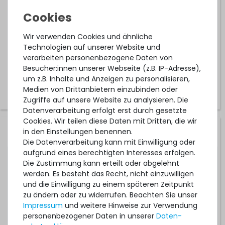
Vor-Ort-Service
1-2 Tage*
Wir verwenden Cookies und ähnliche
842,99 € *
Technologien auf unserer Website und
verarbeiten personenbezogene Daten von
Besucher:innen unserer Webseite (z.B. IP-Adresse),
um z.B. Inhalte und Anzeigen zu personalisieren,
Medien von Drittanbietern einzubinden oder
Zugriffe auf unsere Website zu analysieren. Die
Datenverarbeitung erfolgt erst durch gesetzte
Cookies. Wir teilen diese Daten mit Dritten, die wir
Hardware Care Pack für Lenovo ThinkSystem ST650 V2
in den Einstellungen benennen.
Server - 3 Jahre mit Next-Business-Day Support & 5x9
Die Datenverarbeitung kann mit Einwilligung oder
Vor-Ort-Service
aufgrund eines berechtigten Interesses erfolgen.
Die Zustimmung kann erteilt oder abgelehnt
werden. Es besteht das Recht, nicht einzuwilligen
1-2 Tage*
und die Einwilligung zu einem späteren Zeitpunkt
1.199,99 € *
zu ändern oder zu widerrufen. Beachten Sie unser
Impressum
und weitere Hinweise zur Verwendung
personenbezogener Daten in unserer
Daten­