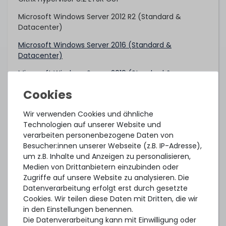
Microsoft Windows Server 2012 R2 (Standard &
Datacenter)
Microsoft Windows Server 2016 (Standard &
Datacenter)
Microsoft Windows Server 2019 (Standard &
Datacenter)
Microsoft Windows Server 2022 (Standard &
Datacenter)
Wir verwenden Cookies und ähnliche
Technologien auf unserer Website und
Oracle Linux/UEK 6.9 (Intel Xeon Scalable 1st Gen)
verarbeiten personenbezogene Daten von
Besucher:innen unserer Webseite (z.B. IP-Adresse),
Oracle Linux/UEK 7.4 (Intel Xeon Scalable 1st Gen)
um z.B. Inhalte und Anzeigen zu personalisieren,
Oracle Linux/UEK 7.6 (Intel Xeon Scalable 2nd Gen)
Medien von Drittanbietern einzubinden oder
Zugriffe auf unsere Website zu analysieren. Die
Oracle Linux/UEK 8.2 (Intel Xeon Scalable 2nd Gen)
Datenverarbeitung erfolgt erst durch gesetzte
Cookies. Wir teilen diese Daten mit Dritten, die wir
Oracle VM 3.4.4 (Intel Xeon Scalable 1st Gen)
in den Einstellungen benennen.
Oracle VM 3.4.6 (Intel Xeon Scalable 2nd Gen)
Die Datenverarbeitung kann mit Einwilligung oder