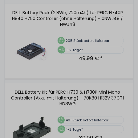
DELL Battery Pack (2.8Wh, 720mAh) für PERC H740P
H840 H750 Controller (ohne Halterung) - 0NWJ48 /
NWJ48
205
Stück sofort lieferbar
1-2 Tage*
49,99 € *
DELL Battery Kit für PERC H730 & H730P Mini Mono
Controller (Akku mit Halterung) - 70K80 H132V 37CT1
HD8WG
461
Stück sofort lieferbar
1-2 Tage*
39,99 € *