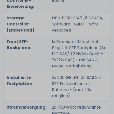
Controller-
Board
Erweiterung:
Storage
DELL PERC S140 (6G SATA,
Controller
Software-RAID) - nicht
(Embedded):
verkabelt
Front SFF-
1x Premium 10-fach Hot
Backplane:
Plug 2.5" SFF Backplane (8x
12G SAS/U.2 NVMe Gen3 +
2x 12G SAS) - mit SAS &
NVMe-Verkabelung
Installierte
2x 300 GB 6G 10K SAS 2.5"
Festplatten:
SFF Festplatten mit
Rahmen - (max. 10x
möglich)
Stromversorgung:
2x 750 Watt redundante
Netzteile