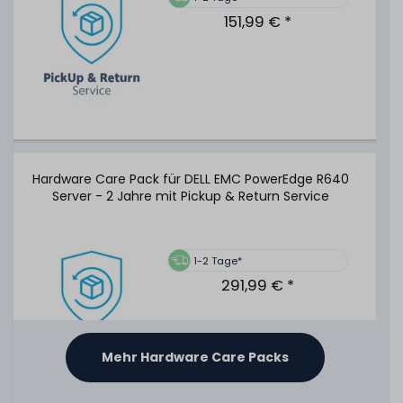
91
Stück sofort lieferbar
151,99 € *
1-2 Tage*
39,99 € *
DELL 19" Rackmount-Schienen / Rack Rails - 1U SLDN SFF
A7 - PowerEdge 12G & 13G & 14G
Hardware Care Pack für DELL EMC PowerEdge R640
Server - 2 Jahre mit Pickup & Return Service
334
Stück sofort lieferbar
1-2 Tage*
1-2 Tage*
79,99 € *
291,99 € *
Mehr Hardware Care Packs
19" Universal 2U Schwerlast-Schienen / Heavy Duty
Rackmount Rack Rails - längenverstellbar / adjustable