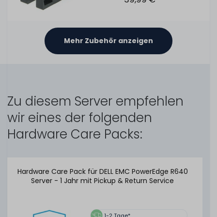
Mehr Zubehör anzeigen
OEM Battery Holder / BBU Halterung für DELL EMC PERC
H740P Mini Mono Controller - schwarz / black
145
Stück sofort lieferbar
Zu diesem Server empfehlen
1-2 Tage*
wir eines der folgenden
9,99 € *
Hardware Care Packs:
Hardware Care Pack für DELL EMC PowerEdge R640
DELL Battery Kit für PERC H730P & H830 PCIe Adapter
Server - 1 Jahr mit Pickup & Return Service
Controller (Akku mit Halterung) - 70K80 H132V 37CT1
HD8WG
1-2 Tage*