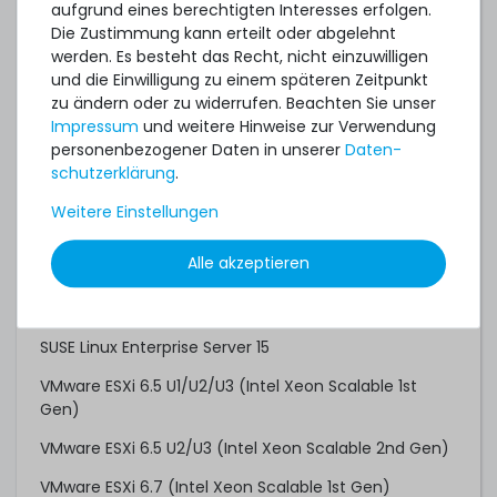
aufgrund eines berechtigten Interesses erfolgen.
Red Hat Enterprise Linux 6.9 (Intel Xeon Scalable 1st
Die Zustimmung kann erteilt oder abgelehnt
Gen)
werden. Es besteht das Recht, nicht einzuwilligen
und die Einwilligung zu einem späteren Zeitpunkt
Red Hat Enterprise Linux 7.3 (Intel Xeon Scalable 1st
zu ändern oder zu widerrufen. Beachten Sie unser
Gen)
Impressum
und weitere Hinweise zur Verwendung
Red Hat Enterprise Linux 7.6 (Intel Xeon Scalable 2nd
personenbezogener Daten in unserer
Daten­
Gen)
schutz­erklärung
.
Red Hat Enterprise Linux 8.0
Weitere Einstellungen
Red Hat Enterprise Linux 9.0
Alle akzeptieren
SUSE Linux Enterprise Server 12 SP2 (Intel Xeon
Scalable 1st Gen)
SUSE Linux Enterprise Server 15
VMware ESXi 6.5 U1/U2/U3 (Intel Xeon Scalable 1st
Gen)
VMware ESXi 6.5 U2/U3 (Intel Xeon Scalable 2nd Gen)
VMware ESXi 6.7 (Intel Xeon Scalable 1st Gen)