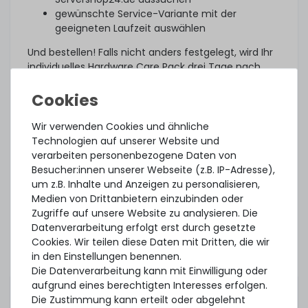
gewünschte Service-Variante mit der
geeigneten Laufzeit auswählen
Und bestellen! Falls nicht anders festgelegt, wird Ihr
individuelles Hardware Care Pack drei Tage nach
Lieferung automatisch aktiviert.
Was noch?
Wir verwenden Cookies und ähnliche
Das angebotene Hardware Care Pack erweitert Ihren
Technologien auf unserer Website und
Schutz. Ihre gesetzlichen Gewährleistungsrechte
verarbeiten personenbezogene Daten von
und ggf. am Artikel vorhandene Garantien bleiben
Besucher:innen unserer Webseite (z.B. IP-Adresse),
davon unberührt. Sie erhalten im Falle eines
um z.B. Inhalte und Anzeigen zu personalisieren,
Problems, unabhängig, ob ein Servicefall eintritt
Medien von Drittanbietern einzubinden oder
oder ob das Hardware Care Pack in Anspruch
Zugriffe auf unsere Website zu analysieren. Die
genommen wird, im Rahmen der jeweiligen
Datenverarbeitung erfolgt erst durch gesetzte
Regelungen natürlich unsere Unterstützung.
Cookies. Wir teilen diese Daten mit Dritten, die wir
Dieses Hardware Care Pack ist gültig nur in
in den Einstellungen benennen.
Verbindung mit einem von uns angebotenem
Die Datenverarbeitung kann mit Einwilligung oder
Server. Sofern Sie ihre bestehende Systeme
aufgrund eines berechtigten Interesses erfolgen.
absichern möchten, können Sie gerne ein
Die Zustimmung kann erteilt oder abgelehnt