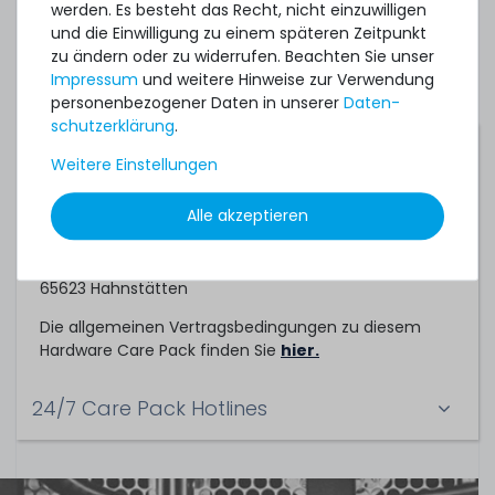
individuelles Angebot für ein Hardware Care Pack bei
werden. Es besteht das Recht, nicht einzuwilligen
uns einholen.
und die Einwilligung zu einem späteren Zeitpunkt
zu ändern oder zu widerrufen. Beachten Sie unser
Impressum
und weitere Hinweise zur Verwendung
personenbezogener Daten in unserer
Daten­
schutz­erklärung
.
Servicepartner
Weitere Einstellungen
Dieses Hardware Care Pack ein Service der
Alle akzeptieren
TechCare Solutions GmbH
Birkenweg 25
65623 Hahnstätten
Die allgemeinen Vertragsbedingungen zu diesem
Hardware Care Pack finden Sie
hier.
24/7 Care Pack Hotlines