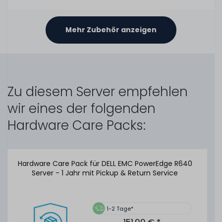
Mehr Zubehör anzeigen
OEM Battery Holder / BBU Halterung für DELL EMC PERC
H740P Mini Mono Controller - schwarz / black
145
Stück sofort lieferbar
Zu diesem Server empfehlen
1-2 Tage*
9,99 € *
wir eines der folgenden
Hardware Care Packs:
DELL Battery Pack (2.8Wh, 720mAh) für PERC H740P
Hardware Care Pack für DELL EMC PowerEdge R640
H840 H750 Controller (ohne Halterung) - 0NWJ48 /
Server - 1 Jahr mit Pickup & Return Service
NWJ48
205
Stück sofort lieferbar
1-2 Tage*