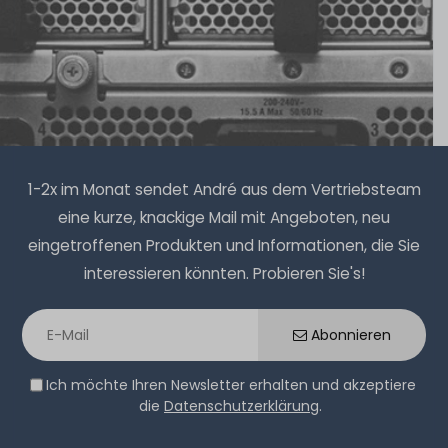
26
Stück sofort lieferbar
1-2 Tage*
149,99 € *
Hardware Care Pack für DELL EMC PowerEdge R640
Server - 1 Jahr mit Next-Business-Day Support und 5x9
1-2x im Monat sendet André aus dem Vertriebsteam
DELL EMC BOSS Boot Optimized Server Storage Adapter
Vor-Ort-Service
mit 2x 6G SATA M.2 Slots M7W47 51CN2 JV70F 61F54
eine kurze, knackige Mail mit Angeboten, neu
7HYY4 5T20H (HP)
eingetroffenen Produkten und Informationen, die Sie
1-2 Tage*
interessieren könnten. Probieren Sie's!
242,99 € *
32
Stück sofort lieferbar
1-2 Tage*
Abonnieren
59,99 € *
Ich möchte Ihren Newsletter erhalten und akzeptiere
die
Datenschutzerklärung
.
DELL 2.5" SFF Blindblende / Blank Cover für
Festplatteneinschübe - Generation 14/15 - 0RJ8J9 /