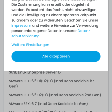
Gen)
Die Zustimmung kann erteilt oder abgelehnt
werden. Es besteht das Recht, nicht einzuwilligen
Red Hat Enterprise Linux 7.3 (Intel Xeon Scalable 1st
und die Einwilligung zu einem späteren Zeitpunkt
Gen)
zu ändern oder zu widerrufen. Beachten Sie unser
Impressum
und weitere Hinweise zur Verwendung
Red Hat Enterprise Linux 7.6 (Intel Xeon Scalable 2nd
personenbezogener Daten in unserer
Daten­
Gen)
schutz­erklärung
.
Red Hat Enterprise Linux 8.0
Weitere Einstellungen
Red Hat Enterprise Linux 9.0
Alle akzeptieren
SUSE Linux Enterprise Server 12 SP2 (Intel Xeon
Scalable 1st Gen)
SUSE Linux Enterprise Server 15
VMware ESXi 6.5 U1/U2/U3 (Intel Xeon Scalable 1st
Gen)
VMware ESXi 6.5 U2/U3 (Intel Xeon Scalable 2nd Gen)
VMware ESXi 6.7 (Intel Xeon Scalable 1st Gen)