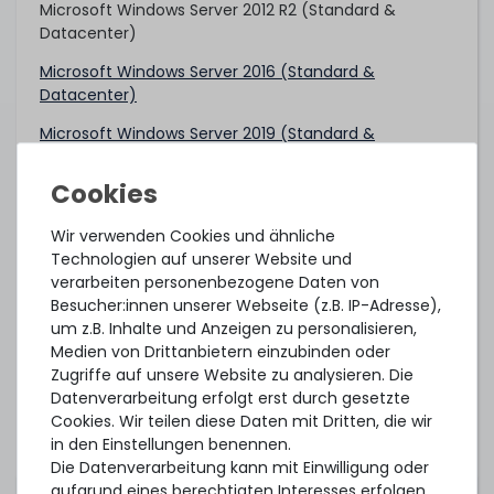
Microsoft Windows Server 2012 R2 (Standard &
Datacenter)
Microsoft Windows Server 2016 (Standard &
Datacenter)
Microsoft Windows Server 2019 (Standard &
Datacenter)
Microsoft Windows Server 2022 (Standard &
Datacenter)
Wir verwenden Cookies und ähnliche
Oracle Linux/UEK 6.9 (Intel Xeon Scalable 1st Gen)
Technologien auf unserer Website und
verarbeiten personenbezogene Daten von
Oracle Linux/UEK 7.4 (Intel Xeon Scalable 1st Gen)
Besucher:innen unserer Webseite (z.B. IP-Adresse),
um z.B. Inhalte und Anzeigen zu personalisieren,
Oracle Linux/UEK 7.6 (Intel Xeon Scalable 2nd Gen)
Medien von Drittanbietern einzubinden oder
Oracle Linux/UEK 8.2 (Intel Xeon Scalable 2nd Gen)
Zugriffe auf unsere Website zu analysieren. Die
Datenverarbeitung erfolgt erst durch gesetzte
Oracle VM 3.4.4 (Intel Xeon Scalable 1st Gen)
Cookies. Wir teilen diese Daten mit Dritten, die wir
in den Einstellungen benennen.
Oracle VM 3.4.6 (Intel Xeon Scalable 2nd Gen)
Die Datenverarbeitung kann mit Einwilligung oder
Red Hat Enterprise Linux 6.9 (Intel Xeon Scalable 1st
aufgrund eines berechtigten Interesses erfolgen.