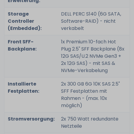
Erweiterung:
Storage
DELL PERC S140 (6G SATA,
Controller
Software-RAID) - nicht
(Embedded):
verkabelt
Front SFF-
1x Premium 10-fach Hot
Backplane:
Plug 2.5" SFF Backplane (8x
12G SAS/U.2 NVMe Gen3 +
2x 12G SAS) - mit SAS &
NVMe-Verkabelung
Installierte
2x 300 GB 6G 10K SAS 2.5"
Festplatten:
SFF Festplatten mit
Rahmen - (max. 10x
möglich)
Stromversorgung:
2x 750 Watt redundante
Netzteile