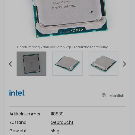
Lieferumfang kann variieren vgl. Produktbeschreibung
Item
2
of
Merkliste
4
Artikelnummer
118839
Zustand
Gebraucht
Gewicht
55 g