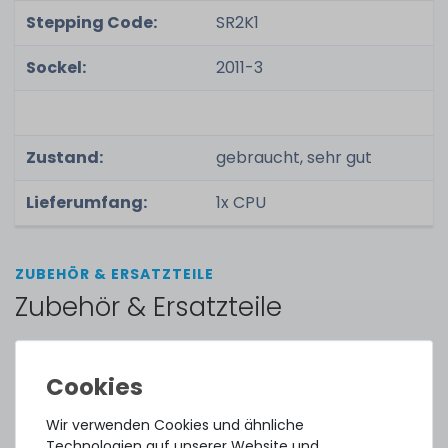
Stepping Code:
SR2K1
Sockel:
2011-3
Zustand:
gebraucht, sehr gut
Lieferumfang:
1x CPU
ZUBEHÖR & ERSATZTEILE
Zubehör & Ersatzteile
Thermal Grizzly Duronaut Wärmeleitpaste / Thermal
Paste - 2g Tube - TG-D-002-R
Wir verwenden Cookies und ähnliche
Technologien auf unserer Website und