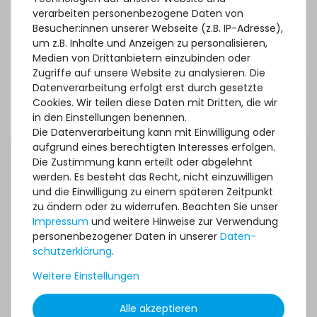
verarbeiten personenbezogene Daten von
7
Stück sofort lieferbar
Besucher:innen unserer Webseite (z.B. IP-Adresse),
1-2 Tage*
um z.B. Inhalte und Anzeigen zu personalisieren,
9,90 € *
Medien von Drittanbietern einzubinden oder
2
Gramm
| 4.950,00 € / Kilogramm
Zugriffe auf unsere Website zu analysieren. Die
Datenverarbeitung erfolgt erst durch gesetzte
Cookies. Wir teilen diese Daten mit Dritten, die wir
in den Einstellungen benennen.
Die Datenverarbeitung kann mit Einwilligung oder
aufgrund eines berechtigten Interesses erfolgen.
Die Zustimmung kann erteilt oder abgelehnt
werden. Es besteht das Recht, nicht einzuwilligen
Thermal Grizzly Duronaut Wärmeleitpaste / Thermal
und die Einwilligung zu einem späteren Zeitpunkt
Paste - 6g Tube - TG-D-006-R
zu ändern oder zu widerrufen. Beachten Sie unser
Impressum
und weitere Hinweise zur Verwendung
personenbezogener Daten in unserer
Daten­
14
Stück sofort lieferbar
schutz­erklärung
.
1-2 Tage*
Weitere Einstellungen
17,90 € *
Mehr Zubehör anzeigen
6
Gramm
| 2.983,33 € / Kilogramm
Alle akzeptieren