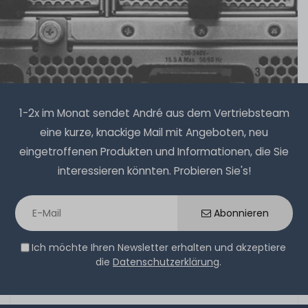
20
Stück sofort lieferbar
1-2 Tage*
8,90 € *
1
Stück
1-2x im Monat sendet André aus dem Vertriebsteam
eine kurze, knackige Mail mit Angeboten, neu
eingetroffenen Produkten und Informationen, die Sie
CPU-Halterung / Rahmen / Tray für Intel Xeon E5-
interessieren könnten. Probieren Sie's!
2600v4 Serie in HPE ProLiant Gen9 Server
Abonnieren
460
Stück sofort lieferbar
Ich möchte Ihren Newsletter erhalten und akzeptiere
1-2 Tage*
die
Datenschutzerklärung
.
0,99 € *