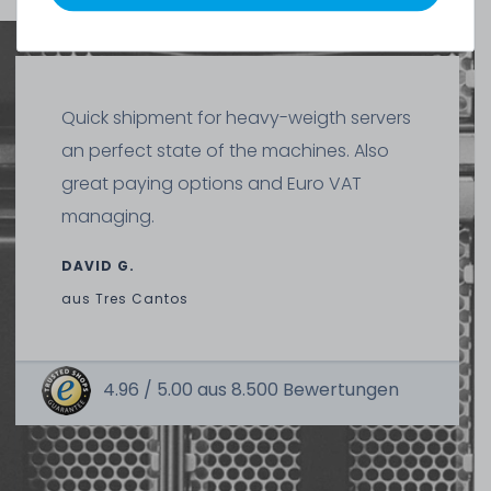
Quick shipment for heavy-weigth servers
an perfect state of the machines. Also
SERVERSHOP24 Wärmeleitpaste / Thermal Paste - 1.5g
Tube, >5.15W/m-k
great paying options and Euro VAT
managing.
391
Stück sofort lieferbar
DAVID G.
1-2 Tage*
aus
Tres Cantos
2,99 € *
1.5
Gramm
| 1.993,33 € / Kilogramm
4.96 /
5.00
aus
8.500
Bewertungen
Thermal Grizzly Reinigungstücher / Cleaning Wipes (20x
Nasstuch, 20x Trockentuch) - TG-CW-10