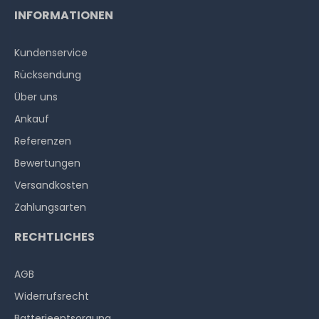
INFORMATIONEN
Kundenservice
Thermal Grizzly Aeronaut Wärmeleitpaste / Thermal
Paste - 1.5ml Tube - TG-A-015-R
Rücksendung
Über uns
Ankauf
32
Stück sofort lieferbar
Referenzen
1-2 Tage*
6,90 € *
Bewertungen
3.9
Gramm
| 1.769,23 € / Kilogramm
Versandkosten
Zahlungsarten
RECHTLICHES
AGB
Widerrufs­recht
Batterieentsorgung