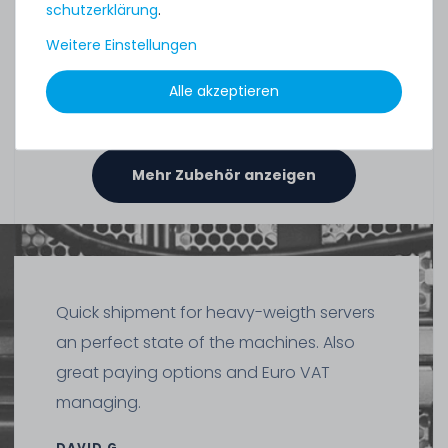
schutz­erklärung
.
Thermal Grizzly Duronaut Wärmeleitpaste / Thermal
Paste - 6g Tube - TG-D-006-R
Weitere Einstellungen
Alle akzeptieren
14
Stück sofort lieferbar
1-2 Tage*
17,90 € *
Mehr Zubehör anzeigen
6
Gramm
| 2.983,33 € / Kilogramm
Quick shipment for heavy-weigth servers
an perfect state of the machines. Also
SERVERSHOP24 Wärmeleitpaste / Thermal Paste - 1.5g
Tube, >5.15W/m-k
great paying options and Euro VAT
managing.
391
Stück sofort lieferbar
DAVID G.