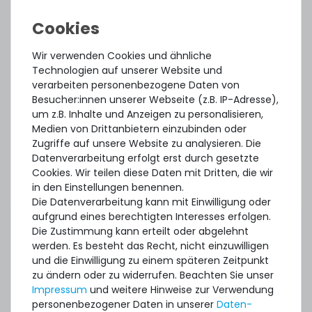
ZUBEHÖR & ERSATZTEILE
Zubehör & Ersatzteile
Wir verwenden Cookies und ähnliche
Technologien auf unserer Website und
verarbeiten personenbezogene Daten von
Thermal Grizzly Duronaut Wärmeleitpaste / Thermal
Besucher:innen unserer Webseite (z.B. IP-Adresse),
Paste - 2g Tube - TG-D-002-R
um z.B. Inhalte und Anzeigen zu personalisieren,
Medien von Drittanbietern einzubinden oder
Zugriffe auf unsere Website zu analysieren. Die
7
Stück sofort lieferbar
Datenverarbeitung erfolgt erst durch gesetzte
Cookies. Wir teilen diese Daten mit Dritten, die wir
1-2 Tage*
in den Einstellungen benennen.
9,90 € *
Die Datenverarbeitung kann mit Einwilligung oder
2
Gramm
| 4.950,00 € / Kilogramm
aufgrund eines berechtigten Interesses erfolgen.
Die Zustimmung kann erteilt oder abgelehnt
werden. Es besteht das Recht, nicht einzuwilligen
und die Einwilligung zu einem späteren Zeitpunkt
zu ändern oder zu widerrufen. Beachten Sie unser
Impressum
und weitere Hinweise zur Verwendung
personenbezogener Daten in unserer
Daten­