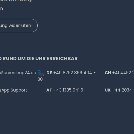
um
lung widerrufen
D RUND UM DIE UHR ERREICHBAR
@Servershop24.de
DE
+49 8752 866 404 -
CH
+41 4452 
30
sApp Support
AT
+43 1385 041 5
UK
+44 2034 