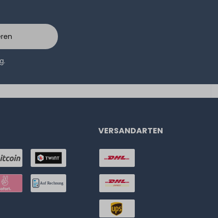
eren
ng
.
VERSANDARTEN