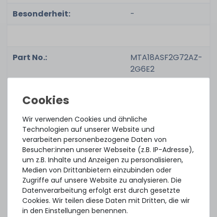
Besonderheit:
-
Part No.:
MTA18ASF2G72AZ-
2G6E2
Zustand:
gebraucht, sehr
Wir verwenden Cookies und ähnliche
gut
Technologien auf unserer Website und
verarbeiten personenbezogene Daten von
Lieferumfang:
1x Modul
Besucher:innen unserer Webseite (z.B. IP-Adresse),
um z.B. Inhalte und Anzeigen zu personalisieren,
Medien von Drittanbietern einzubinden oder
Zugriffe auf unsere Website zu analysieren. Die
Beachten Sie, dass es sich um sog. ECC und/oder
Datenverarbeitung erfolgt erst durch gesetzte
registered RAM handelt, welcher hauptsächlich
Cookies. Wir teilen diese Daten mit Dritten, die wir
in den Einstellungen benennen.
von Servern und professioneller Hardware