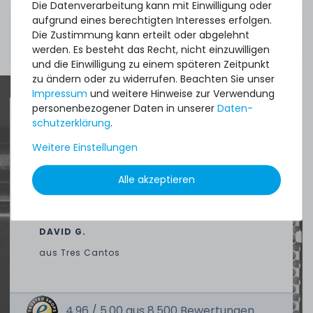
Die Datenverarbeitung kann mit Einwilligung oder
unterstützt wird. Bitte prüfen Sie die Kompatibilität
aufgrund eines berechtigten Interesses erfolgen.
vor dem Kauf in Bezug auf Ihr System bzw.
Die Zustimmung kann erteilt oder abgelehnt
Mainboard.
werden. Es besteht das Recht, nicht einzuwilligen
und die Einwilligung zu einem späteren Zeitpunkt
zu ändern oder zu widerrufen. Beachten Sie unser
Impressum
und weitere Hinweise zur Verwendung
personenbezogener Daten in unserer
Daten­
schutz­erklärung
.
Quick shipment for heavy-weigth servers
Weitere Einstellungen
an perfect state of the machines. Also
great paying options and Euro VAT
Alle akzeptieren
managing.
DAVID G.
aus
Tres Cantos
4.96 /
5.00
aus
8.500
Bewertungen