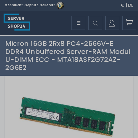
€ | DE
Gebraucht. Geprüft. Geliefert.
☰
Micron 16GB 2Rx8 PC4-2666V-E
DDR4 Unbuffered Server-RAM Modul
U-DIMM ECC - MTA18ASF2G72AZ-
2G6E2