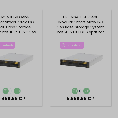
E MSA 1060 Gen6
HPE MSA 1060 Gen6
ar Smart Array 12G
Modular Smart Array 12G
All-Flash Storage
SAS Base Storage System
 mit 11.52TB 12G SAS
mit 43.2TB HDD Kapazität
I SSD Kapazität
ll-Flash
All-Flash
1
1
.499,99 € *
5.999,99 € *