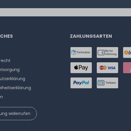
ICHES
ZAHLUNGSARTEN
­recht
ntsorgung
utzerklärung
eiheitserklärung
um
lung widerrufen