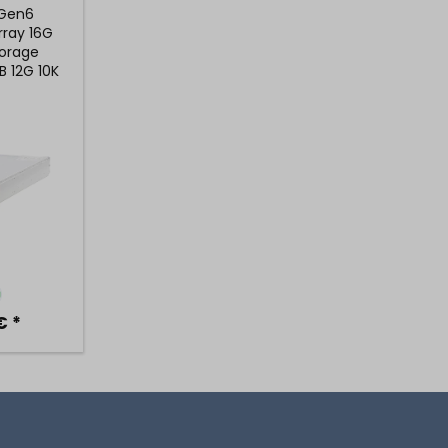
 Gen6
rray 16G
torage
B 12G 10K
tät
€ *