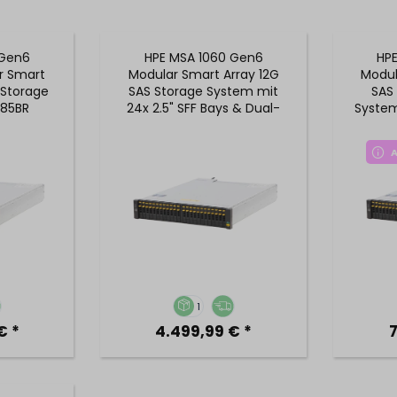
 Gen6
HPE MSA 1060 Gen6
HP
r Smart
Modular Smart Array 12G
Modul
 Storage
SAS Storage System mit
SAS 
85BR
24x 2.5" SFF Bays & Dual-
System
Controller - R0Q87AR
R
A
1
€ *
4.499,99 € *
7