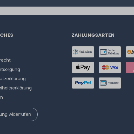
ICHES
ZAHLUNGSARTEN
­recht
ntsorgung
utzerklärung
eiheitserklärung
um
lung widerrufen