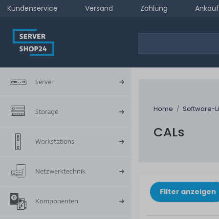
Kundenservice
Versand
Zahlung
Ankauf
Server
Home
Software-L
Storage
CALs
Workstations
Netzwerktechnik
Filter anzeigen
Komponenten