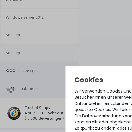
Windows Server 2012
Sonstige
Sonstige
Sonstiges
Oldtimer
Wir verwenden Cookies und
Besucher:innen unserer Webs
Drittanbietern einzubinden 
Trusted Shops
gesetzte Cookies. Wir teilen
4.96 / 5.00 - Sehr gut
Die Datenverarbeitung kann
( 8.500 Bewertungen)
kann erteilt oder abgelehnt
Zeitpunkt zu ändern oder z