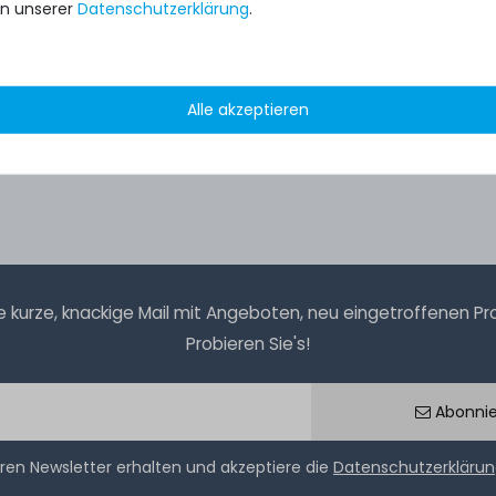
n unserer
Daten­schutz­erklärung
.
Alle akzeptieren
kurze, knackige Mail mit Angeboten, neu eingetroffenen Prod
Probieren Sie's!
Abonni
ren Newsletter erhalten und akzeptiere die
Datenschutzerkläru