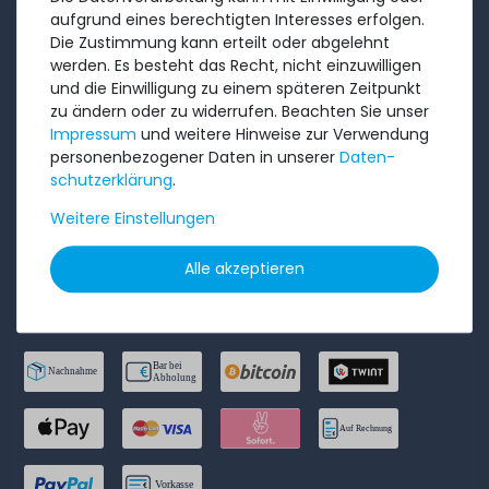
AGB
aufgrund eines berechtigten Interesses erfolgen.
Widerrufs­recht
Die Zustimmung kann erteilt oder abgelehnt
werden. Es besteht das Recht, nicht einzuwilligen
Batterieentsorgung
und die Einwilligung zu einem späteren Zeitpunkt
Datenschutzerklärung
zu ändern oder zu widerrufen. Beachten Sie unser
Impressum
und weitere Hinweise zur Verwendung
Barrierefreiheitserklärung
personenbezogener Daten in unserer
Daten­
Impressum
schutz­erklärung
.
Weitere Einstellungen
Bestellung widerrufen
Alle akzeptieren
ZAHLUNGSARTEN