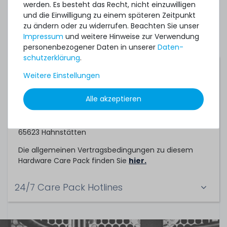
individuelles Angebot für ein Hardware Care Pack bei
werden. Es besteht das Recht, nicht einzuwilligen
uns einholen.
und die Einwilligung zu einem späteren Zeitpunkt
zu ändern oder zu widerrufen. Beachten Sie unser
Impressum
und weitere Hinweise zur Verwendung
personenbezogener Daten in unserer
Daten­
schutz­erklärung
.
Servicepartner
Weitere Einstellungen
Dieses Hardware Care Pack ein Service der
Alle akzeptieren
TechCare Solutions GmbH
Birkenweg 25
65623 Hahnstätten
Die allgemeinen Vertragsbedingungen zu diesem
Hardware Care Pack finden Sie
hier.
24/7 Care Pack Hotlines