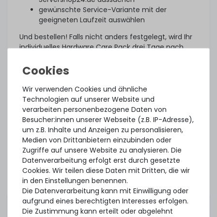
gewünschte Service-Variante mit der
geeigneten Laufzeit auswählen
Und bestellen! Falls nicht anders festgelegt, wird Ihr
individuelles Hardware Care Pack drei Tage nach
Lieferung automatisch aktiviert.
Was noch?
Wir verwenden Cookies und ähnliche
Das angebotene Hardware Care Pack erweitert Ihren
Technologien auf unserer Website und
Schutz. Ihre gesetzlichen Gewährleistungsrechte
verarbeiten personenbezogene Daten von
und ggf. am Artikel vorhandene Garantien bleiben
Besucher:innen unserer Webseite (z.B. IP-Adresse),
davon unberührt. Sie erhalten im Falle eines
um z.B. Inhalte und Anzeigen zu personalisieren,
Problems, unabhängig, ob ein Servicefall eintritt
Medien von Drittanbietern einzubinden oder
oder ob das Hardware Care Pack in Anspruch
Zugriffe auf unsere Website zu analysieren. Die
genommen wird, im Rahmen der jeweiligen
Datenverarbeitung erfolgt erst durch gesetzte
Regelungen natürlich unsere Unterstützung.
Cookies. Wir teilen diese Daten mit Dritten, die wir
Dieses Hardware Care Pack ist gültig nur in
in den Einstellungen benennen.
Verbindung mit einem von uns angebotenem
Die Datenverarbeitung kann mit Einwilligung oder
Server. Sofern Sie ihre bestehende Systeme
aufgrund eines berechtigten Interesses erfolgen.
absichern möchten, können Sie gerne ein
Die Zustimmung kann erteilt oder abgelehnt