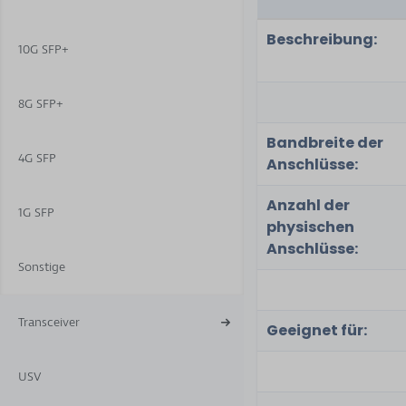
Beschreibung:
10G SFP+
8G SFP+
Bandbreite der
4G SFP
Anschlüsse:
Anzahl der
1G SFP
physischen
Anschlüsse:
Sonstige
Transceiver
Geeignet für:
USV