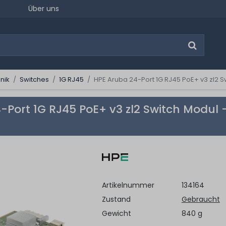
Über uns
nik
Switches
1G RJ45
HPE Aruba 24-Port 1G RJ45 PoE+ v3 zl2 S
-Port 1G RJ45 PoE+ v3 zl2 Switch Modul -
Artikelnummer
134164
Zustand
Gebraucht
Gewicht
840 g