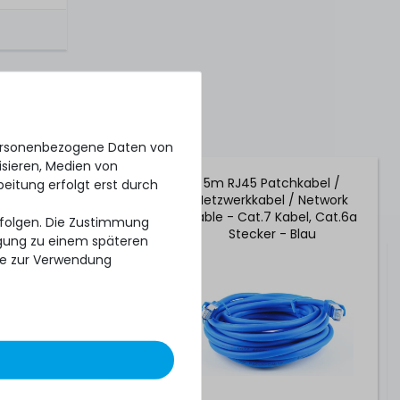
personenbezogene Daten von
isieren, Medien von
J45 Patchkabel /
5m RJ45 Patchkabel /
beitung erfolgt erst durch
rkkabel / Network
Netzwerkkabel / Network
Cat.7 Kabel, Cat.6a
Cable - Cat.7 Kabel, Cat.6a
erfolgen. Die Zustimmung
cker - Schwarz
Stecker - Blau
ligung zu einem späteren
se zur Verwendung