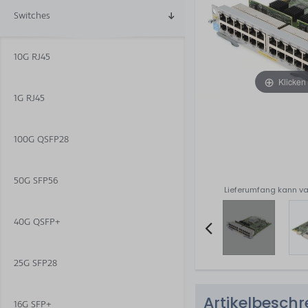
Switches
10G RJ45
Klicken
1G RJ45
100G QSFP28
50G SFP56
Lieferumfang kann va
40G QSFP+
Item
25G SFP28
2
of
Artikelbesch
4
16G SFP+