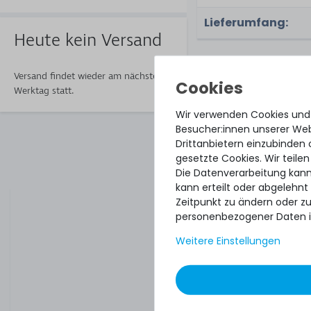
Lieferumfang:
Heute kein Versand
ZUBEHÖR & ERSATZT
Versand findet wieder am nächsten
Zubehör & Er
Werktag statt.
Wir verwenden Cookies und
Besucher:innen unserer Webs
1m RJ45 Patchkab
Drittanbietern einzubinden 
Netzwerkkabel / N
gesetzte Cookies. Wir teilen
Cable - Cat.7 Kabel,
Die Datenverarbeitung kann
Stecker - Bla
kann erteilt oder abgelehnt
Zeitpunkt zu ändern oder z
personenbezogener Daten i
Weitere Einstellungen