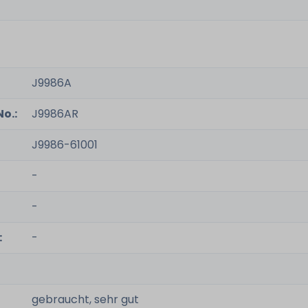
J9986A
o.:
J9986AR
J9986-61001
-
-
:
-
gebraucht, sehr gut