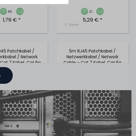
85
21
1,79 € *
5,29 € *
5
Meter
J45 Patchkabel /
5m RJ45 Patchkabel /
rkkabel / Network
Netzwerkkabel / Network
Cat.7 Kabel, Cat.6a
Cable - Cat.7 Kabel, Cat.6a
tecker - Grün
Stecker - Grün
n