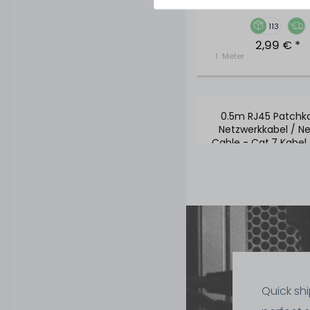
113
2,99 € *
1
Meter
0.5m RJ45 Patchka
Netzwerkkabel / N
Cable - Cat.7 Kabel,
Stecker - Bla
Quick sh