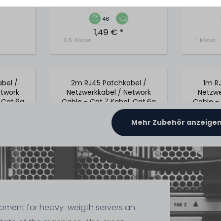
46
1,49 € *
0.5
Meter
1
Meter
bel /
2m RJ45 Patchkabel /
1m R
etwork
Netzwerkkabel / Network
Netzwe
 Cat.6a
Cable - Cat.7 Kabel, Cat.6a
Cable - 
u
Stecker - Schwarz
S
Mehr Zubehör anzeige
ipment for heavy-weigth servers an