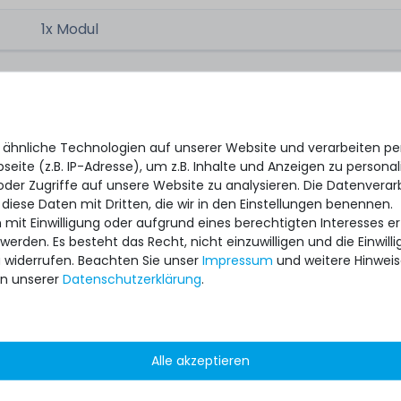
1x Modul
EILE
satzteile
 ähnliche Technologien auf unserer Website und verarbeiten 
eite (z.B. IP-Adresse), um z.B. Inhalte und Anzeigen zu personal
el /
0.5m RJ45 Patchkabel /
1m R
oder Zugriffe auf unsere Website zu analysieren. Die Datenverar
etwork
Netzwerkkabel / Network
Netzwe
 diese Daten mit Dritten, die wir in den Einstellungen benennen.
 Cat.6a
Cable - Cat.7 Kabel, Cat.6a
Cable - 
 mit Einwilligung oder aufgrund eines berechtigten Interesses 
u
Stecker - Grün
Ste
 werden. Es besteht das Recht, nicht einzuwilligen und die Einwil
u widerrufen. Beachten Sie unser
Impressum
und weitere Hinwei
n unserer
Daten­schutz­erklärung
.
Alle akzeptieren