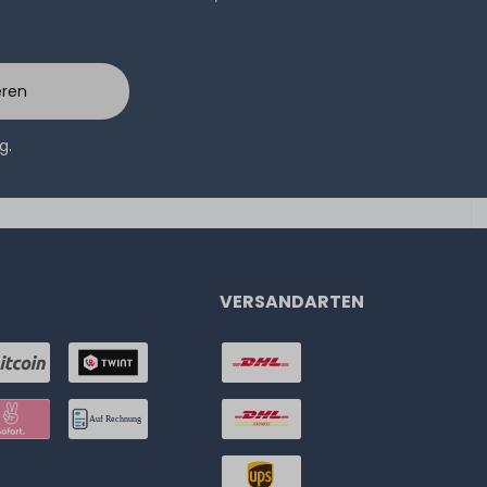
eren
ng
.
VERSANDARTEN